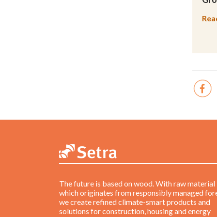
Rea
The future is based on wood. With raw material
which originates from responsibly managed fore
we create refined climate-smart products and
solutions for construction, housing and energy