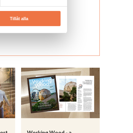
Tillåt alla
port
Working Wood - a