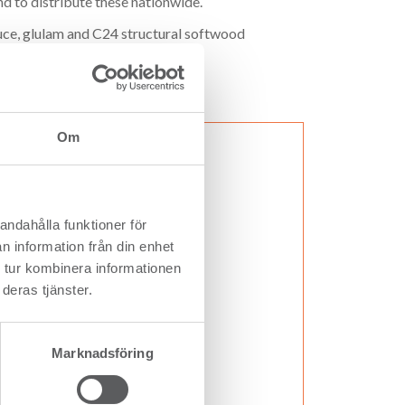
d to distribute these nationwide.
ruce, glulam and C24 structural softwood
ra Sawmills in Sweden.
Om
andahålla funktioner för
n information från din enhet
 tur kombinera informationen
deras tjänster.
Marknadsföring