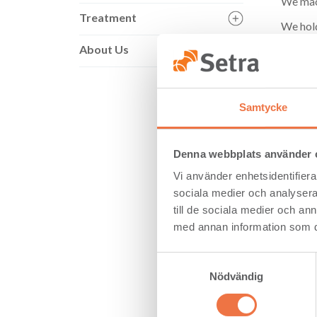
We mach
Treatment
We hold
through
About Us
Our tea
Samtycke
Denna webbplats använder 
Vi använder enhetsidentifierar
sociala medier och analysera 
till de sociala medier och a
med annan information som du 
Samtyckesval
Nödvändig