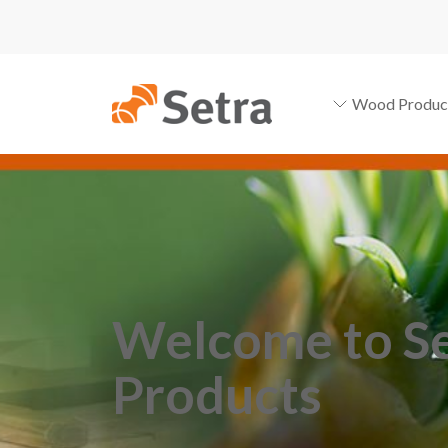
Wood Produc
Welcome to S
Products