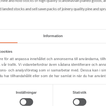
ine and hold stocks of high quality Scandinavian planed goods, an
 landed stocks and sell sawn packs of joinery quality pine and sp
out the UK.
m is also responsible for supplying bulk softwood direct from Set
Information
Please accept cookies to be able to see this content.
Change cookie settings
cookies
e för att anpassa innehållet och annonserna till användarna, tillh
vår trafik. Vi vidarebefordrar även sådana identifierare och anna
nnons- och analysföretag som vi samarbetar med. Dessa kan i sin
har tillhandahållit eller som de har samlat in när du har använt 
Inställningar
Statistik