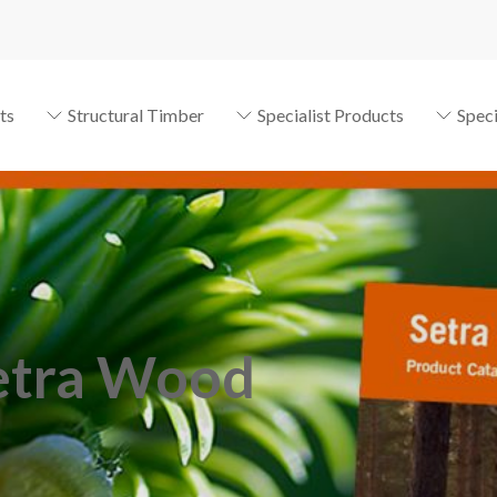
ts
Structural Timber
Specialist Products
Spec
etra Wood