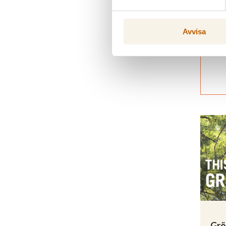
Avvisa
Grö