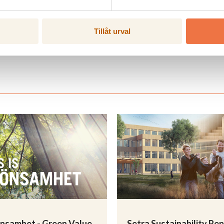
Tillåt urval
nsamhet - Green Value
Setra Sustainability Re