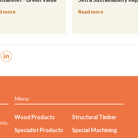
d more
Read more
Menu
Wood Products
Structural Timber
sts,
Specialist Products
Special Machining