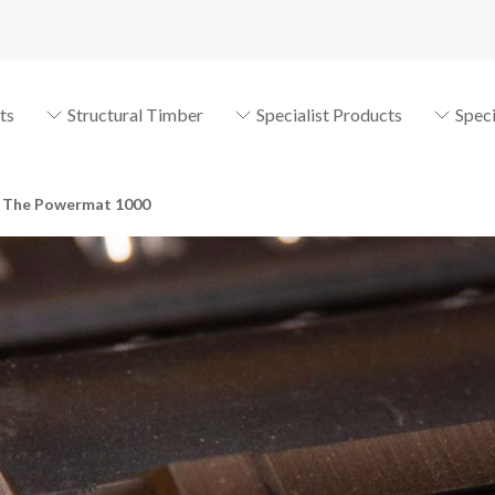
ts
Structural Timber
Specialist Products
Spec
The Powermat 1000