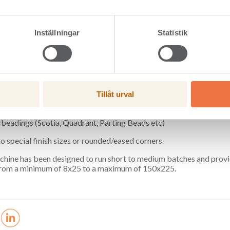
wermat 1000 can produce a wide range of mouldings including:
traves
Inställningar
Statistik
e purpose and reversible skirting boards
owboards and window sections
rails, base rails, covings and cover strips
Tillåt urval
floorings
 beadings (Scotia, Quadrant, Parting Beads etc)
o special finish sizes or rounded/eased corners
hine has been designed to run short to medium batches and provide
from a minimum of 8x25 to a maximum of 150x225.