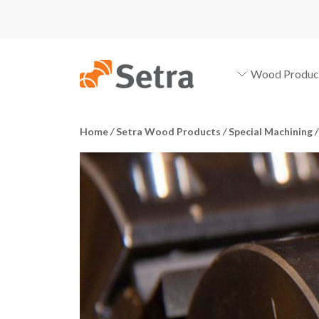
Wood Produc
Home
/
Setra Wood Products
/
Special Machining
/