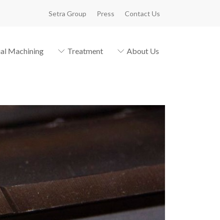
Setra Group
Press
Contact Us
ial Machining
Treatment
About Us