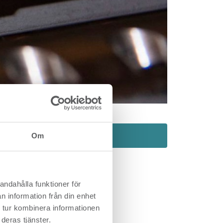
Contact Us
Om
on.
andahålla funktioner för
tion
n information från din enhet
pared
 tur kombinera informationen
deras tjänster.