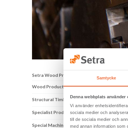
Setra Wood Products
Samtycke
Th
Wood Products
Denna webbplats använder 
Structural Timber
Our Wei
Using s
Vi använder enhetsidentifierar
to manu
Specialist Products
sociala medier och analysera 
provide
till de sociala medier och a
stocks 
Special Machining
med annan information som du 