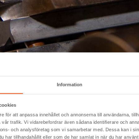
Information
e Powermat 1000
cookies
nig Powermat 1000 is a key component in our machining operati
tate of the art tooling and software technology, our ability
e för att anpassa innehållet och annonserna till användarna, tillh
facture and supply machined sections to customers own specifica
vår trafik. Vi vidarebefordrar även sådana identifierare och anna
s the perfect compliment to our existing range of high quality pre
nnons- och analysföretag som vi samarbetar med. Dessa kan i sin
and mouldings.
har tillhandahållit eller som de har samlat in när du har använt 