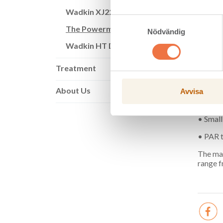
Wadkin XJ220
The Po
Samtyckesval
The Powermat 1000
• Archi
Nödvändig
Wadkin HT Delta
• Singl
• Wind
Treatment
• Hand 
About Us
Avvisa
• PTG 
• Small
• PAR t
The mac
range 