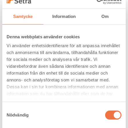
19
Quadrant
15x15
X
22
Quadrant
18x18
X
Samtycke
Information
Om
25
Quadrant
21x21
X
Denna webbplats använder cookies
25
Scotia
21x21
X
Vi använder enhetsidentifierare för att anpassa innehållet
och annonserna till användarna, tillhandahålla funktioner
Astragal, Ogee Panel Mould, Barrel
för sociala medier och analysera vår trafik. Vi
Mould, Broken Ogee Mould &
vidarebefordrar även sådana identifierare och annan
information från din enhet till de sociala medier och
Cushion Corner
annons- och analysföretag som vi samarbetar med.
Dessa kan i sin tur kombinera informationen med annan
information som du har tillhandahållit eller som de har
Nom. Thickness (mm)
Nom. Width (mm)
samlat in när du har använt deras tjänster.
Finish
Profile
25
32
38
50
Samtyckesval
Size
Nödvändig
Ogee Panel
12
9x21
X
Mould