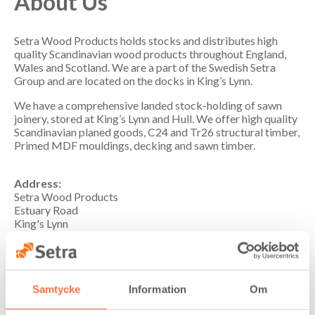
About Us
Setra Wood Products holds stocks and distributes high
quality Scandinavian wood products throughout England,
Wales and Scotland. We are a part of the Swedish Setra
Group and are located on the docks in King’s Lynn.
We have a comprehensive landed stock-holding of sawn
joinery, stored at King’s Lynn and Hull. We offer high quality
Scandinavian planed goods, C24 and Tr26 structural timber,
Primed MDF mouldings, decking and sawn timber.
Address:
Setra Wood Products
Estuary Road
King's Lynn
NORFOLK PE30 2HJ, UK
Telephone:
+44 1553 76 00 71
Email:
mail@setrawoodproducts.com
Samtycke
Information
Om