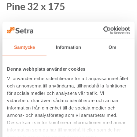
Pine 32 x 175
Pine 32x175 VII is a grade that in principle allows for things
such as planing, cracks, discolouration and rot. Used for
form work, packaging etc.
Samtycke
Information
Om
PINE 32x175 VII
Denna webbplats använder cookies
Vi använder enhetsidentifierare för att anpassa innehållet
och annonserna till användarna, tillhandahålla funktioner
för sociala medier och analysera vår trafik. Vi
vidarebefordrar även sådana identifierare och annan
information från din enhet till de sociala medier och
annons- och analysföretag som vi samarbetar med.
Dessa kan i sin tur kombinera informationen med annan
information som du har tillhandahållit eller som de har