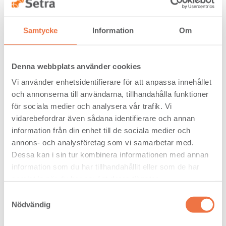
See pictures of different qualities
Samtycke
Information
Om
Denna webbplats använder cookies
Vi använder enhetsidentifierare för att anpassa innehållet
och annonserna till användarna, tillhandahålla funktioner
för sociala medier och analysera vår trafik. Vi
vidarebefordrar även sådana identifierare och annan
information från din enhet till de sociala medier och
annons- och analysföretag som vi samarbetar med.
Dessa kan i sin tur kombinera informationen med annan
information som du har tillhandahållit eller som de har
samlat in när du har använt deras tjänster.
Samtyckesval
Photos of Pine Grades
Nödvändig
Click anywhere in the table to view sample pictures of