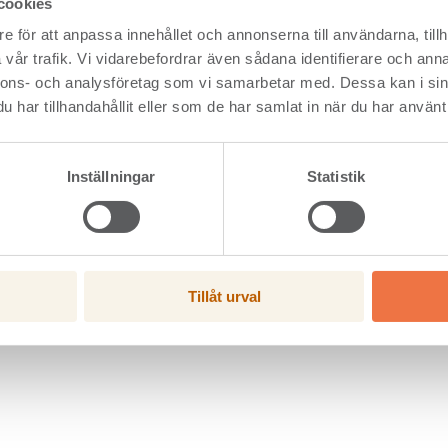
cookies
förhållande till sin egen vikt är materialet starkare än både stål oc
e för att anpassa innehållet och annonserna till användarna, tillh
ransporter blir enklare och oftast kostar mindre jämfört med and
vår trafik. Vi vidarebefordrar även sådana identifierare och anna
 ögonen för klimatfördelarna med att bygga i trä, som är det enda
nnons- och analysföretag som vi samarbetar med. Dessa kan i sin
rästomme innebär lägre klimatpåverkan och ger ett trivsamt
har tillhandahållit eller som de har samlat in när du har använt 
Inställningar
Statistik
och principer som gäller i dag. VM arrangerades för första gången
g som i tennis. Vanliga tennisbollar används, spelplanen är 10×2
räs. Banan är kringbyggd av fyra meter höga väggar av glas eller t
Tillåt urval
i marken är fortfarande i spel, på samma sätt som i exempelvis squ