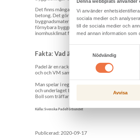
Denna webbplats använder 
Det finns många fördelar med att bygga i limträ. I 
Vi använder enhetsidentifierar
betong. Det gör att grundläggning, montage och t
sociala medier och analysera 
byggnadsmaterial. Dessutom får fler och fler upp
till de sociala medier och a
förnybara byggmaterialet. En padelhall med limt
inomhusklimat för spelarna.
med annan information som du 
Samtyckesval
Fakta: Vad är padel?
Nödvändig
Padel är en racketsport som 1974 fick de regler 
och och VM samt EM spelas vartannat år.
Man spelar i regel dubbel, med samma poängräknin
och underlaget betong, cement, plast eller konstg
Avvisa
Boll som träffar väggarna runt banan efter studs 
Källa: Svenska Padelförbundet
Publicerad: 2020-09-17