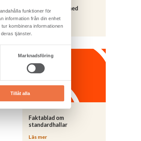
Hållbara hallar med
h
andahålla funktioner för
limträstomme
ra
n information från din enhet
 tur kombinera informationen
Läs mer
deras tjänster.
Marknadsföring
 1992
0 meter
egel.
Tillåt alla
ash.
Faktablad om
standardhallar
Läs mer