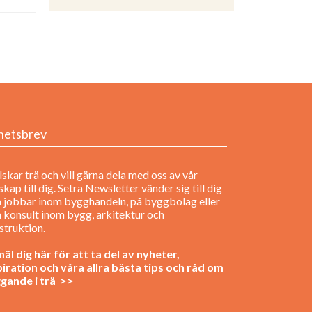
hetsbrev
lskar trä och vill gärna dela med oss av vår
kap till dig. Setra Newsletter vänder sig till dig
 jobbar inom bygghandeln, på byggbolag eller
 konsult inom bygg, arkitektur och
struktion.
äl dig här för att ta del av nyheter,
piration och våra allra bästa tips och råd om
gande i trä >>