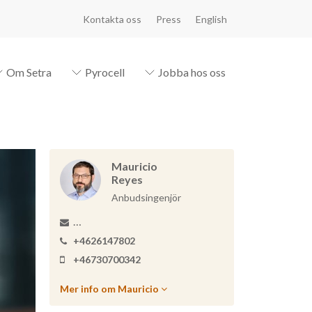
Kontakta oss
Press
English
Om Setra
Pyrocell
Jobba hos oss
Mauricio
Reyes
Anbudsingenjör
+4626147802
+46730700342
Mer info om Mauricio