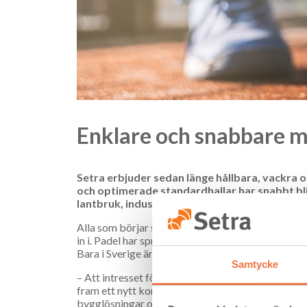
Enklare och snabbare me
Setra erbjuder sedan länge hållbara, vackra
och optimerade standardhallar har snabbt bl
lantbruk, industri, lager och logistik. Nu har 
Alla som börjar spela padel verkar fastna för den
in i. Padel har spridits globalt och under de sena
Bara i Sverige är antalet padelbanor snart uppe i 
Samtycke
– Att intresset för padel är stort märks inte minst p
fram ett nytt koncept med hallar som omfattar b
bygglösningar och komponenter.