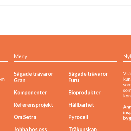
Meny
Ny
Sågade trävaror -
Sågade trävaror -
Vi ä
nom
kuns
Gran
Furu
som
som
Komponenter
Bioprodukter
kon
Referensprojekt
Hållbarhet
Anm
ins
Om Setra
Pyrocell
byg
Jobba hos oss
Träkunskap