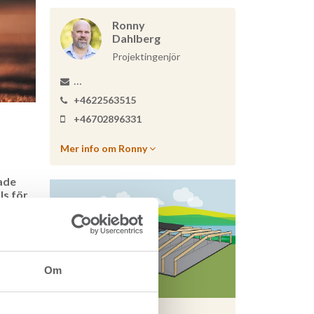
Ronny
Dahlberg
Projektingenjör
+4622563515
+46702896331
Mer info om Ronny
ade
ls för
tt komma
porter.
Om
agit
f