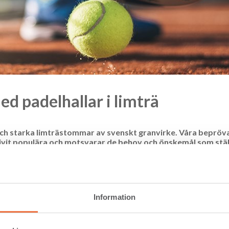
d padelhallar i limträ
 och starka limträstommar av svenskt granvirke. Våra bepröv
ivit populära och motsvarar de behov och önskemål som stäl
vi även utvecklat ett nytt koncept för padelhallar.
 fartfyllda racketsporten som passar hela familjen och är enkel a
ste åren seglat upp som en av världens mest växande och populära s
1 000 stycken.
Information
å alla de förfrågningar vi fått in på just padelhallar. Vi har därför t
anor både inom- och utomhus, säger Thomas Kling, försäljningsche