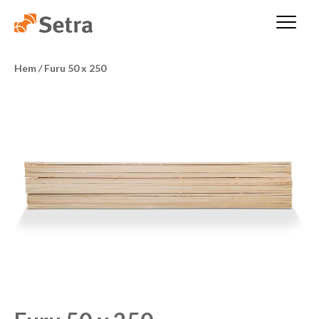
Hem
/
Furu 50 x 250