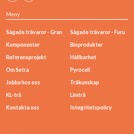
Meny
Sågade trävaror - Gran
Sågade trävaror - Furu
Komponenter
Bioprodukter
Referensprojekt
Hållbarhet
Om Setra
Pyrocell
Jobba hos oss
Träkunskap
KL-trä
Limträ
Kontakta oss
Integritetspolicy