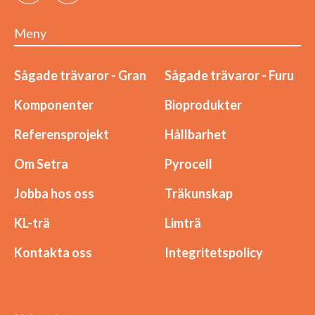
Meny
Sågade trävaror - Gran
Sågade trävaror - Furu
Komponenter
Bioprodukter
Referensprojekt
Hållbarhet
Om Setra
Pyrocell
Jobba hos oss
Träkunskap
KL-trä
Limträ
Kontakta oss
Integritetspolicy