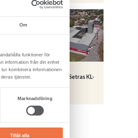
 att
nya
Om
fika
ra.
andahålla funktioner för
n information från din enhet
st
ta
 tur kombinera informationen
Se filmen inifrån Setras KL-
deras tjänster.
träfabrik
brukar
tt
Läs mer
om
Marknadsföring
rörelse.
Tillåt alla