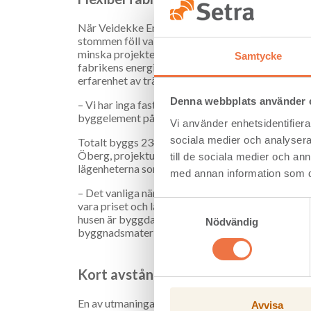
När Veidekke Entreprenad, som är totalentreprenör
stommen föll valet på Setra tack vare en kombinat
minska projektets miljöpåverkan är förstås de k
Samtycke
fabrikens energisnåla tillverkningsprocess och d
erfarenhet av träproduktion.
Denna webbplats använder 
– Vi har inga fasta panelbredder i vår produktion, 
byggelement på ett optimalt sätt och på så sätt m
Vi använder enhetsidentifierar
sociala medier och analysera 
Totalt byggs 234 lägenheter i Cederhusen, som b
Öberg, projektutvecklare för Cederhusen, berättar
till de sociala medier och a
lägenheterna som kom ut på marknaden såldes be
med annan information som du 
– Det vanliga när man frågar intressenter om vad 
vara priset och läget. Med Cederhusen var det ann
Samtyckesval
husen är byggda i trä. Det är roligt att allt fler b
Nödvändig
byggnadsmaterial utan som en del av en klimatsm
Kort avstånd ger klimatsmarta och e
En av utmaningarna i projektet är att Cederhusen
Avvisa