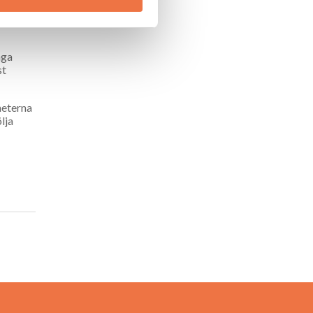
er att
ljö- och
nga
st
heterna
lja