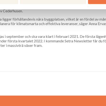
agringsutrymmen och lossningszoner är i princip obefintliga. Utöv
seffektiv, är väl genomtänkt bygglogistik en viktig del av det mi
av Cederhusen.
a ligger förhållandevis nära byggplatsen, vilket är en fördel av må
planera för klimatsmarta och effektiva leveranser, säger Anna Erva
 i september och ska vara klart i februari 2021. De första lägen
 under första kvartalet 2022. I kommande Setra Newsletter får du fö
ter i massivträ växer fram.