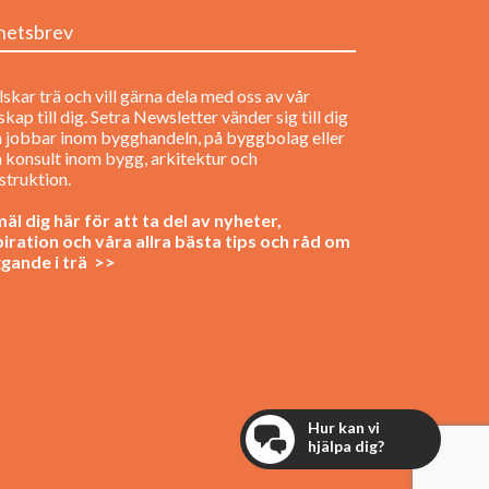
hetsbrev
lskar trä och vill gärna dela med oss av vår
kap till dig. Setra Newsletter vänder sig till dig
 jobbar inom bygghandeln, på byggbolag eller
 konsult inom bygg, arkitektur och
struktion.
äl dig här för att ta del av nyheter,
piration och våra allra bästa tips och råd om
gande i trä >>
Hur kan vi
hjälpa dig?