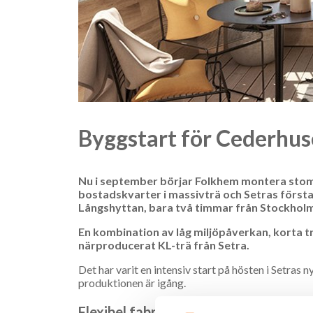
Byggstart för Cederhu
Nu i september börjar Folkhem montera stomm
bostadskvarter i massivträ och Setras första
Långshyttan, bara två timmar från Stockhol
En kombination av låg miljöpåverkan, korta 
närproducerat KL-trä från Setra.
Det har varit en intensiv start på hösten i Setras n
produktionen är igång.
Flexibel fabrik utan fasta bredder