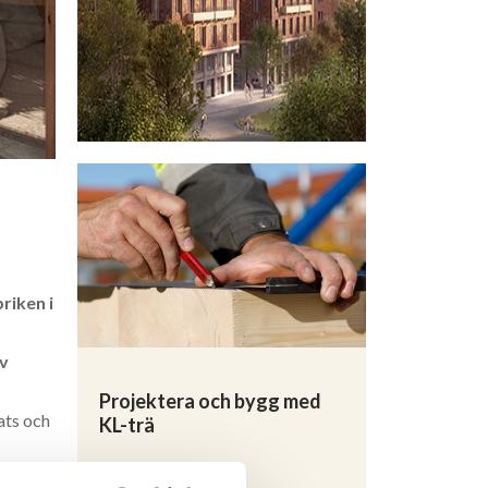
riken i
av
Projektera och bygg med
lats och
KL-trä
Läs mer