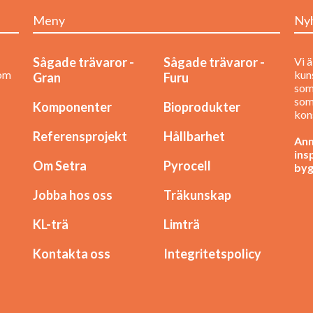
Meny
Ny
Sågade trävaror -
Sågade trävaror -
Vi ä
nom
kuns
Gran
Furu
som
som
Komponenter
Bioprodukter
kon
Referensprojekt
Hållbarhet
Anm
ins
Om Setra
Pyrocell
byg
Jobba hos oss
Träkunskap
KL-trä
Limträ
Kontakta oss
Integritetspolicy