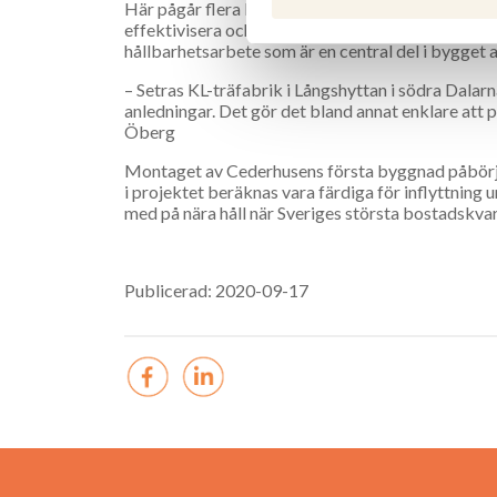
Här pågår flera byggprojekt samtidigt och både l
effektivisera och göra byggprocessen mer kostnad
hållbarhetsarbete som är en central del i bygget 
– Setras KL-träfabrik i Långshyttan i södra Dalarn
anledningar. Det gör det bland annat enklare att 
Öberg
Montaget av Cederhusens första byggnad påbörjas
i projektet beräknas vara färdiga för inflyttning
med på nära håll när Sveriges största bostadskvar
Publicerad: 2020-09-17