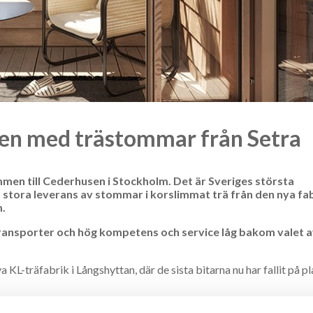
sen med trästommar från Setra
en till Cederhusen i Stockholm. Det är Sveriges största
 stora leverans av stommar i korslimmat trä från den nya fab
m.
transporter och hög kompetens och service låg bakom valet 
ya KL-träfabrik i Långshyttan, där de sista bitarna nu har fallit på p