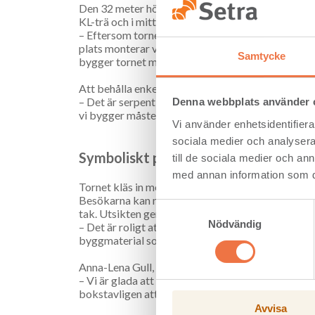
Den 32 meter höga konstruktionen består av fyra l
KL-trä och i mitten placeras ett hisschakt och pre
– Eftersom tornet är så högt sammanfogas limträp
plats monterar vi hisschaktet och trapporna på i
Samtycke
bygger tornet med material från Setra.
Att behålla enkelheten i konstruktionen har varit 
– Det är serpentinväg hit upp och en tight byggpla
Denna webbplats använder 
vi bygger måste vi också ta hänsyn till vinden ef
Vi använder enhetsidentifierar
sociala medier och analysera 
Symboliskt projekt
till de sociala medier och a
med annan information som du 
Tornet kläs in med en panel av kolat trä och blir
Besökarna kan njuta av utsikten i 360 grader både
Samtyckesval
tak. Utsikten ger en unik möjlighet att se stora d
Nödvändig
– Det är roligt att få vara med på ett så udda och 
byggmaterial som är producerat i närheten, säge
Anna-Lena Gull, Setras seniora affärsspecialist på 
– Vi är glada att få vara med och bidra med närpro
bokstavligen att höja upplevelsen för många som 
Avvisa