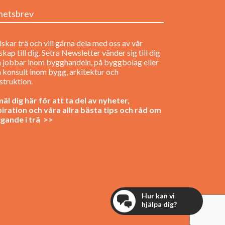
hetsbrev
lskar trä och vill gärna dela med oss av vår
kap till dig. Setra Newsletter vänder sig till dig
 jobbar inom bygghandeln, på byggbolag eller
 konsult inom bygg, arkitektur och
struktion.
äl dig här för att ta del av nyheter,
piration och våra allra bästa tips och råd om
gande i trä >>
Hur kan vi
hjälpa dig?