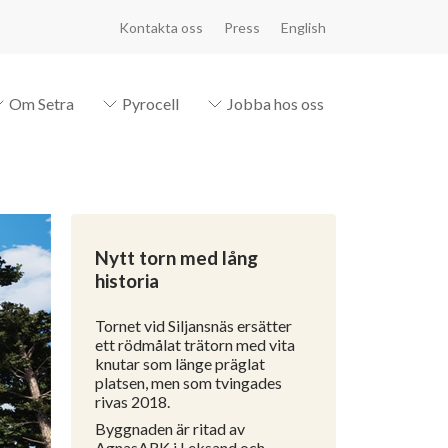
Kontakta oss
Press
English
Om Setra
Pyrocell
Jobba hos oss
Nytt torn med lång
historia
Tornet vid Siljansnäs ersätter
ett rödmålat trätorn med vita
knutar som länge präglat
platsen, men som tvingades
rivas 2018.
Byggnaden är ritad av
AgnasARK i Leksand och