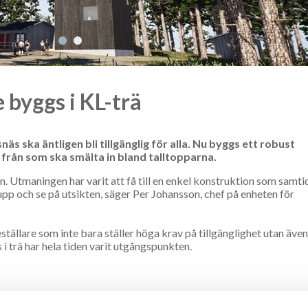
 byggs i KL-trä
äs ska äntligen bli tillgänglig för alla. Nu byggs ett robust
 från som ska smälta in bland talltopparna.
en. Utmaningen har varit att få till en enkel konstruktion som samti
 upp och se på utsikten, säger Per Johansson, chef på enheten för
tällare som inte bara ställer höga krav på tillgänglighet utan även
 i trä har hela tiden varit utgångspunkten.