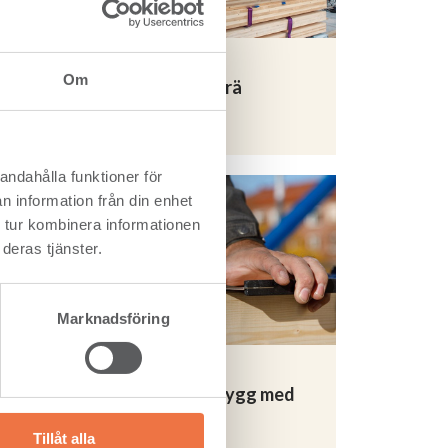
ivor av
larna på
m
Om
Aktuellt om KL-trä
Läs mer
ng. När
.
andahålla funktioner för
n information från din enhet
 tur kombinera informationen
deras tjänster.
håll.
rnets
Marknadsföring
nt
Projektera och bygg med
er
KL-trä
Tillåt alla