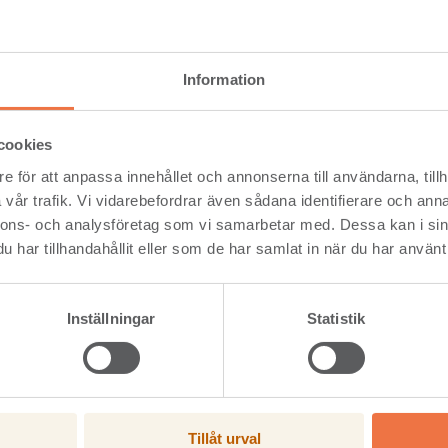
imträpelare, en i varje hörn av tornet. Mellan pelarna monteras sk
fabricerade trappor av limträ.
elarna och väggarna i KL-trä på höjden. Samtidigt som vi reser de
nsidan, förklarar Joakim Lundgren, projektchef på Byggpartner, so
Information
viktigt. Byggplatsen högt uppe på ett berg är utmanande i sig.
ts. Bara att få upp materialet under vårvintern har varit en utmani
cookies
tersom det kan blåsa på ordentligt här uppe, Säger Joakim Lundgren
e för att anpassa innehållet och annonserna till användarna, tillh
vår trafik. Vi vidarebefordrar även sådana identifierare och anna
nnons- och analysföretag som vi samarbetar med. Dessa kan i sin
har tillhandahållit eller som de har samlat in när du har använt 
 ett avskalat men formstarkt landmärke som kommer synas på långt 
 från ett invändigt plan med stora glaspartier och en läktare på to
elar av Siljansringen, som är norra Europas största meteorkrater.
Inställningar
Statistik
symboliskt projekt, och det känns särskilt bra att vi kan använda fi
r Joakim Lundgren.
KL-trä, håller med.
ducerat material till ett så speciellt projekt. Utsiktstornet komm
besöker Dalarna i framtiden.
Tillåt urval