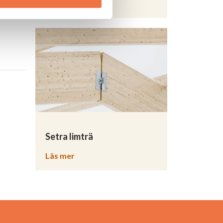
Läs mer
Setra limträ
Läs mer