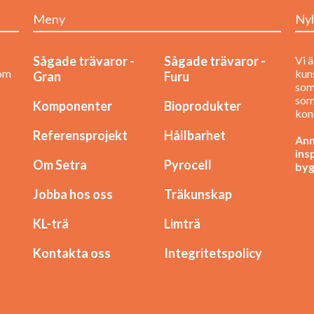
Meny
Ny
Sågade trävaror -
Sågade trävaror -
Vi ä
nom
kuns
Gran
Furu
som
som
Komponenter
Bioprodukter
kon
Referensprojekt
Hållbarhet
Anm
ins
Om Setra
Pyrocell
byg
Jobba hos oss
Träkunskap
KL-trä
Limträ
Kontakta oss
Integritetspolicy