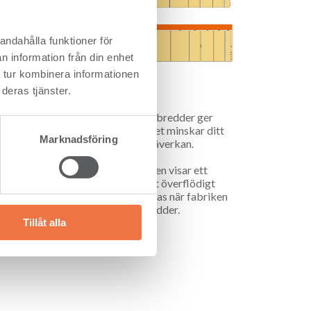
andahålla funktioner för
n information från din enhet
 tur kombinera informationen
deras tjänster.
rä än
Flexibla bredder
En fabrik med flexibla bredder ger
minimalt med spill vilket minskar ditt
Marknadsföring
byggprojekts klimatpåverkan.
och det
Den orange markeringen visar ett
 vilka
exempel på hur mycket överflödigt
material som produceras när fabriken
är bunden till fasta bredder.
Tillåt alla