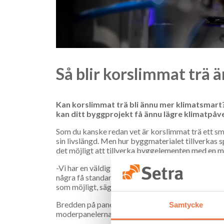
Så blir korslimmat trä 
Kan korslimmat trä bli ännu mer klimatsmart? Ja
kan ditt byggprojekt få ännu lägre klimatpåv
Som du kanske redan vet är korslimmat trä ett sm
sin livslängd. Men hur byggmaterialet tillverkas s
det möjligt att tillverka byggelementen med en 
-Vi har en väldigt flexibel produktion av våra mode
några få standardbredder. Det betyder att vi anpas
som möjligt, säger Anna-Lena Gull, Setras markna
Bredden på panelerna kan anpassas med 50 millime
Samtycke
moderpanelerna sen bearbetas till de olika bygge