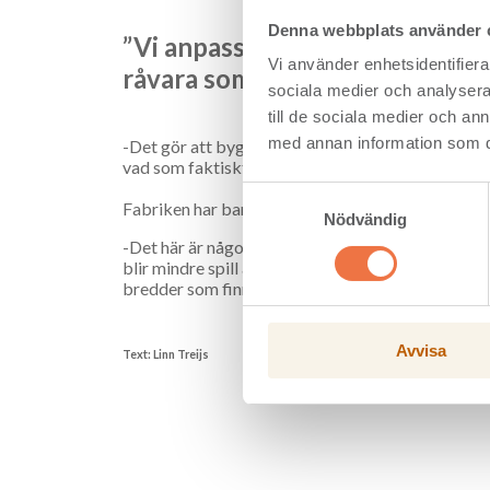
Denna webbplats använder 
”Vi anpassar måtten på varje sk
Vi använder enhetsidentifierar
råvara som möjligt”
sociala medier och analysera 
till de sociala medier och a
med annan information som du 
-Det gör att byggnaden får ett ännu lägre koldiox
vad som faktiskt behövs, säger Anna-Lena Gull.
Samtyckesval
Fabriken har bara varit igång några månader men 
Nödvändig
-Det här är något vi nyttjar hela tiden. Vi produc
blir mindre spill att ta hand om. Jag tycker att m
bredder som finns och hur mycket spill det blir, s
Avvisa
Text: Linn Treijs