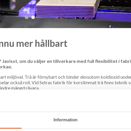
ännu mer hållbart
visst, om du väljer en tillverkare med full flexibilitet i fabr
erkan.
art miljöval. Trä är förnybart och binder dessutom koldioxid under
pelar också roll. Vid Setras fabrik för korslimmat trä finns teknik
mindre mängd råvara.
rpaneler till skillnad från de flesta andra tillverkarna, som är bundn
sar måtten på varje skiva som tillverkas för att använda så lite r
dschef för bygglösningar.
ters intervall från 2 meter till som bredast 3,55 meter. När
Information
lement som utgör stommen i en byggnad blir spillet minimalt.