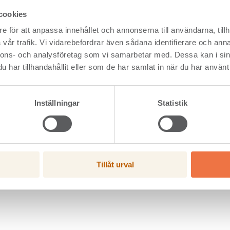
cookies
iva för att använda så lite
e för att anpassa innehållet och annonserna till användarna, tillh
vår trafik. Vi vidarebefordrar även sådana identifierare och anna
nnons- och analysföretag som vi samarbetar med. Dessa kan i sin
har tillhandahållit eller som de har samlat in när du har använt 
idavtryck och för oss känns det så klart bra att inte använda mer t
redan märks skillnad på hur mycket råvara som går åt.
Inställningar
Statistik
erar mindre mängd KL-trä, vilket gör att det krävs mindre råvara in 
an som beställare av KL-trä ska passa på att fråga sin leverantör om
äger Anna-Lena Gull.
Tillåt urval