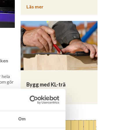
Läs mer
iken
 hela
 som gör
Bygg med KL-trä
Läs mer
a till
åvara
Om