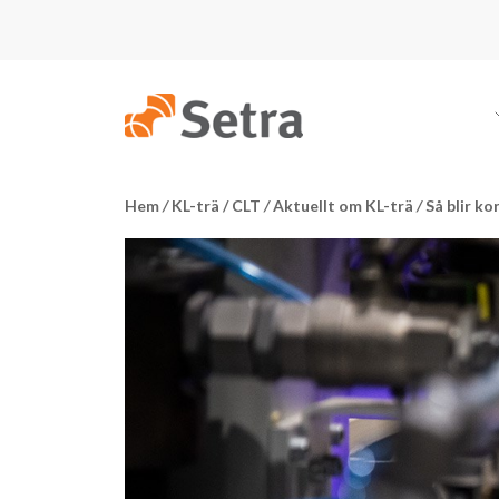
Hem
/
KL-trä / CLT
/
Aktuellt om KL-trä
/
Så blir ko