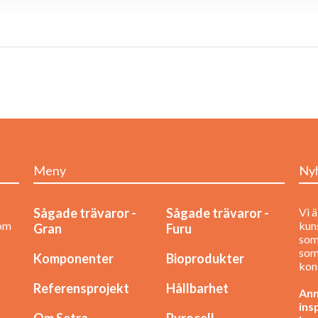
Meny
Ny
Sågade trävaror -
Sågade trävaror -
Vi ä
nom
kuns
Gran
Furu
som
som
Komponenter
Bioprodukter
kon
Referensprojekt
Hållbarhet
Anm
ins