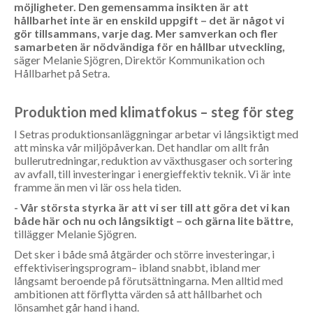
möjligheter. Den gemensamma insikten är att
hållbarhet inte är en enskild uppgift – det är något vi
gör tillsammans, varje dag. Mer samverkan och fler
samarbeten är nödvändiga för en hållbar utveckling,
säger Melanie Sjögren, Direktör Kommunikation och
Hållbarhet på Setra.
Produktion med klimatfokus – steg för steg
I Setras produktionsanläggningar arbetar vi långsiktigt med
att minska vår miljöpåverkan. Det handlar om allt från
bullerutredningar, reduktion av växthusgaser och sortering
av avfall, till investeringar i energieffektiv teknik. Vi är inte
framme än men vi lär oss hela tiden.
- Vår största styrka är att vi ser till att göra det vi kan
både här och nu och långsiktigt – och gärna lite bättre,
tillägger Melanie Sjögren.
Det sker i både små åtgärder och större investeringar, i
effektiviseringsprogram– ibland snabbt, ibland mer
långsamt beroende på förutsättningarna. Men alltid med
ambitionen att förflytta värden så att hållbarhet och
lönsamhet går hand i hand.