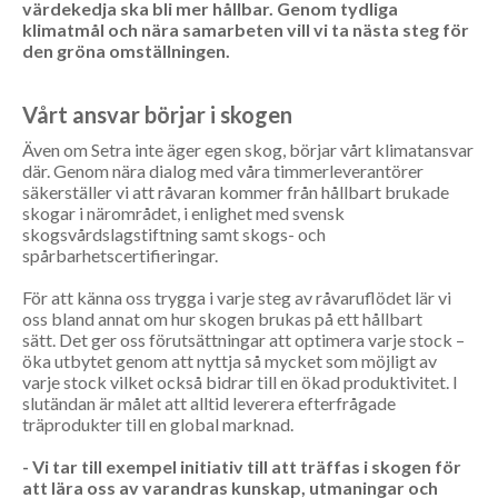
värdekedja ska bli mer hållbar. Genom tydliga
klimatmål och nära samarbeten vill vi ta nästa steg för
den gröna omställningen.
Vårt ansvar börjar i skogen
Även om Setra inte äger egen skog, börjar vårt klimatansvar
där. Genom nära dialog med våra timmerleverantörer
säkerställer vi att råvaran kommer från hållbart brukade
skogar i närområdet, i enlighet med svensk
skogsvårdslagstiftning samt skogs- och
spårbarhetscertifieringar.
För att känna oss trygga i varje steg av råvaruflödet lär vi
oss bland annat om hur skogen brukas på ett hållbart
sätt. Det ger oss förutsättningar att optimera varje stock –
öka utbytet genom att nyttja så mycket som möjligt av
varje stock vilket också bidrar till en ökad produktivitet. I
slutändan är målet att alltid leverera efterfrågade
träprodukter till en global marknad.
- Vi tar till exempel initiativ till att träffas i skogen för
att lära oss av varandras kunskap, utmaningar och