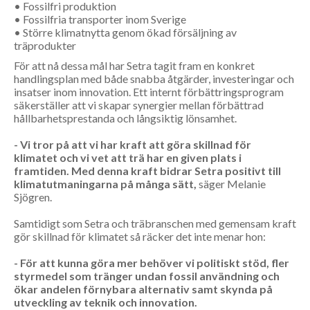
• Fossilfri produktion
• Fossilfria transporter inom Sverige
• Större klimatnytta genom ökad försäljning av
träprodukter
För att nå dessa mål har Setra tagit fram en konkret
handlingsplan med både snabba åtgärder, investeringar och
insatser inom innovation. Ett internt förbättringsprogram
säkerställer att vi skapar synergier mellan förbättrad
hållbarhetsprestanda och långsiktig lönsamhet.
- Vi tror på att vi har kraft att göra skillnad för
klimatet och vi vet att trä har en given plats i
framtiden. Med denna kraft bidrar Setra positivt till
klimatutmaningarna på många sätt,
säger Melanie
Sjögren.
Samtidigt som Setra och träbranschen med gemensam kraft
gör skillnad för klimatet så räcker det inte menar hon:
- För att kunna göra mer behöver vi politiskt stöd, fler
styrmedel som tränger undan fossil användning och
ökar andelen förnybara alternativ samt skynda på
utveckling av teknik och innovation.