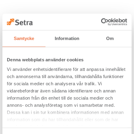
Samtycke
Information
Om
Denna webbplats använder cookies
Vi använder enhetsidentifierare för att anpassa innehållet
och annonserna till användarna, tillhandahålla funktioner
för sociala medier och analysera vår trafik. Vi
vidarebefordrar även sådana identifierare och annan
information från din enhet till de sociala medier och
annons- och analysföretag som vi samarbetar med.
Dessa kan i sin tur kombinera informationen med annan
information som du har tillhandahållit eller som de har
Kolinlagring
samlat in när du har använt deras tjänster.
Trävarorna som vi säljer på ett år lagrar 1,3 miljoner ton
CO2 (2024).