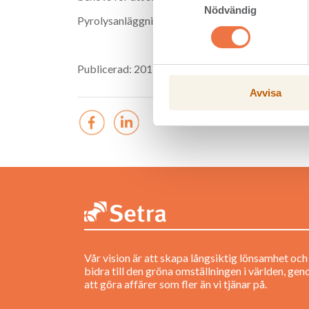
Nödvändig
Pyrolysanläggningen ska kunna producera i storle
Publicerad: 2017-06-21
Avvisa
Vår vision är att skapa långsiktig lönsamhet och
bidra till den gröna omställningen i världen, ge
att göra affärer som fler än vi tjänar på.