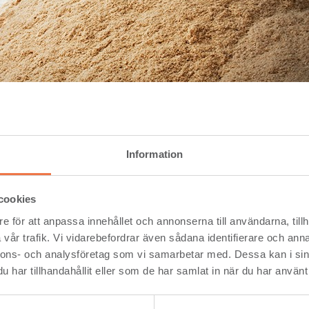
 flytande bio-olja.
öd för bio-olja
Information
steringsstöd för att bygga en pyrolysanläggning för bio-olja.
cookies
ativ Klimatklivet, vars stöd går till klimatsmarta projekt 
e för att anpassa innehållet och annonserna till användarna, tillh
vår trafik. Vi vidarebefordrar även sådana identifierare och anna
r vi får ut mer av vår råvara och bidrar till minskade koldioxidutsl
nnons- och analysföretag som vi samarbetar med. Dessa kan i sin
tveckla nya och hållbara produkter, säger Setras vd Hannele Arvonen.
har tillhandahållit eller som de har samlat in när du har använt 
 Pyrolystekniken går ut på att omvandla fast biobränsle, i Setras f
 kan ersätta fossil olja och användas för att producera biodrivmedel