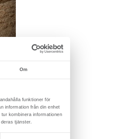
Om
som
andahålla funktioner för
n information från din enhet
äpp. Det
 tur kombinera informationen
deras tjänster.
all
, vilket