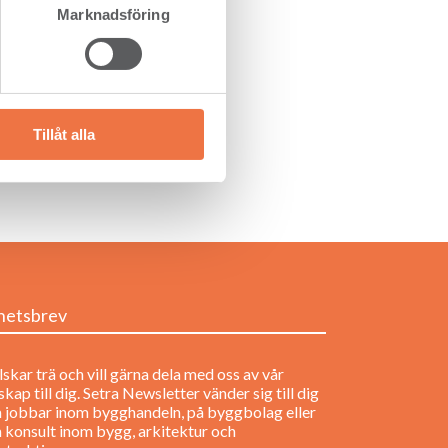
Marknadsföring
Tillåt alla
hetsbrev
lskar trä och vill gärna dela med oss av vår
kap till dig. Setra Newsletter vänder sig till dig
 jobbar inom bygghandeln, på byggbolag eller
 konsult inom bygg, arkitektur och