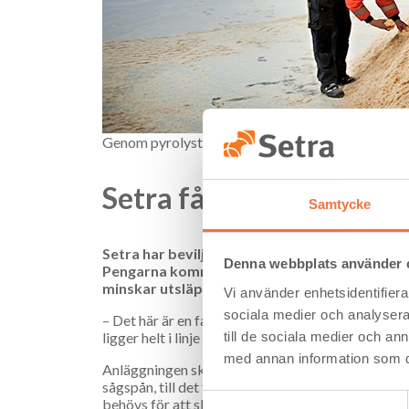
Genom pyrolystekniken kan sågspån omvandlas till
Setra får investeringsst
Samtycke
Setra har beviljats 117 miljoner kronor i inve
Denna webbplats använder 
Pengarna kommer från Naturvårdsverkets initi
minskar utsläppen av koldioxid på lokal nivå.
Vi använder enhetsidentifierar
sociala medier och analysera 
– Det här är en fantastisk utvecklingsmöjlighet dä
till de sociala medier och a
ligger helt i linje med vårt långsiktiga mål att u
med annan information som du 
Anläggningen ska ligga vid Kastet sågverk i Gävle.
sågspån, till det flytande bränslet bio-olja. Oljan
Samtyckesval
behövs för att skapa en fossilfri transportsektor.