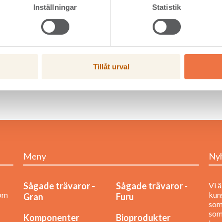
Inställningar
Statistik
ksordningen 26 000 ton bio-olja per år.
Tillåt urval
Meny
Ny
Sågade trävaror -
Sågade trävaror -
Vi ä
nom
kuns
Gran
Furu
som
som
Komponenter
Bioprodukter