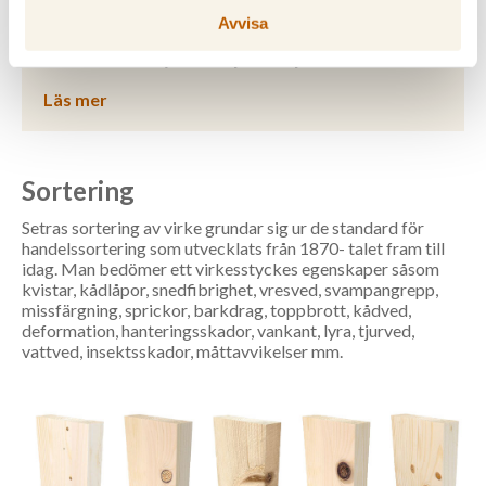
Avvisa
Furu - Så här tyder du paketspecifikationen
Läs mer
Sortering
Setras sortering av virke grundar sig ur de standard för
handelssortering som utvecklats från 1870- talet fram till
idag. Man bedömer ett virkesstyckes egenskaper såsom
kvistar, kådlåpor, snedfibrighet, vresved, svampangrepp,
missfärgning, sprickor, barkdrag, toppbrott, kådved,
deformation, hanteringsskador, vankant, lyra, tjurved,
vattved, insektsskador, måttavvikelser mm.