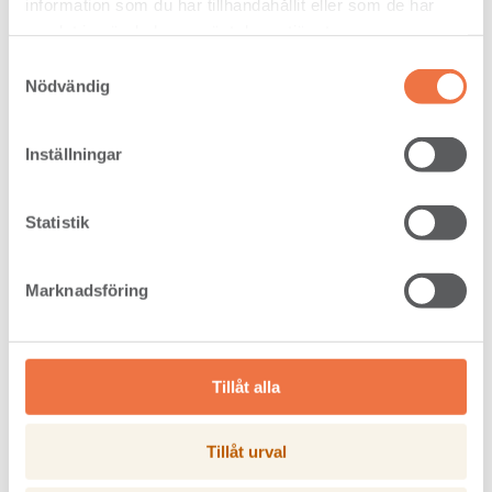
information som du har tillhandahållit eller som de har
samlat in när du har använt deras tjänster.
Samtyckesval
Nödvändig
Furu skeppningsmärken - Royal, RML, RWL
Inställningar
Läs mer
Statistik
Marknadsföring
Tillåt alla
Tillåt urval