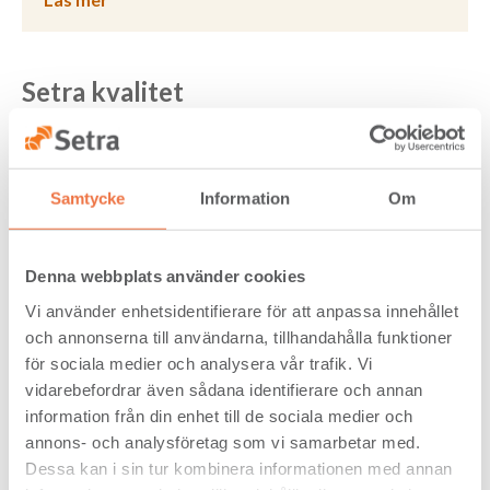
Setra kvalitet
Setra arbetar ständigt med kvalitets- och sorteringsarbete
och har en hög takt på investeringar för kamerasortering.
Merparten av Setras sågverk har denna teknik installerad
vilket leder till en jämn och stabil kvalitet. Det ger också
Samtycke
Information
Om
möjlighet till att hantera specialanpassade kundunika
produkter och sorteringar på ett säkert och smidigt sätt.
Denna webbplats använder cookies
Vi använder enhetsidentifierare för att anpassa innehållet
och annonserna till användarna, tillhandahålla funktioner
för sociala medier och analysera vår trafik. Vi
vidarebefordrar även sådana identifierare och annan
information från din enhet till de sociala medier och
annons- och analysföretag som vi samarbetar med.
Dessa kan i sin tur kombinera informationen med annan