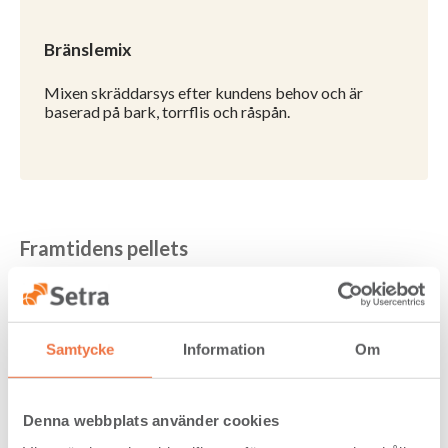
Bränslemix
Mixen skräddarsys efter kundens behov och är
baserad på bark, torrflis och råspån.
Framtidens pellets
Setra bygger en egen tillverkning av industripellets. Råvaran
kommer vara den bästa tänkbara med torrflis och spån från
limträ-, KL-trä- och komponenttillverkning i Långshyttan.
Samtycke
Information
Om
Hållbart
Setras produktionsenheter är certifierade enligt
PEFC
och
Denna webbplats använder cookies
FSC®
och kan därför erbjuda certifierade trävaror och
bioprodukter. Biobränslena har ett hållbarhetsbesked från