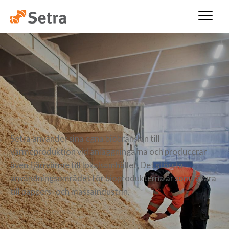
Setra använder sina egna biobränslen till
värmeproduktion vid anläggningarna och producerar
även fjärrvärme till lokalsamhället. Det största
användningsområdet för bioprodukterna är som råvara
till pappers- och massaindustrin.