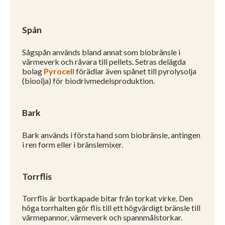
Spån
Sågspån används bland annat som biobränsle i
värmeverk och råvara till pellets. Setras delägda
bolag
Pyrocell
förädlar även spånet till pyrolysolja
(bioolja) för biodrivmedelsproduktion.
Bark
Bark används i första hand som biobränsle, antingen
i ren form eller i bränslemixer.
Torrflis
Torrflis är bortkapade bitar från torkat virke. Den
höga torrhalten gör flis till ett högvärdigt bränsle till
värmepannor, värmeverk och spannmålstorkar.