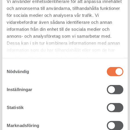
Vi använder enhetsidentifierare för att anpassa innehållet
Energimyndigheten, vilket innebär att de klassas som
och annonserna till användarna, tillhandahålla funktioner
hållbara.
för sociala medier och analysera vår trafik. Vi
vidarebefordrar även sådana identifierare och annan
information från din enhet till de sociala medier och
annons- och analysföretag som vi samarbetar med.
Publicerad: 2024-01-16
Dessa kan i sin tur kombinera informationen med annan
information som du har tillhandahållit eller som de har
samlat in när du har använt deras tjänster.
Samtyckesval
Nödvändig
Inställningar
Statistik
Marknadsföring