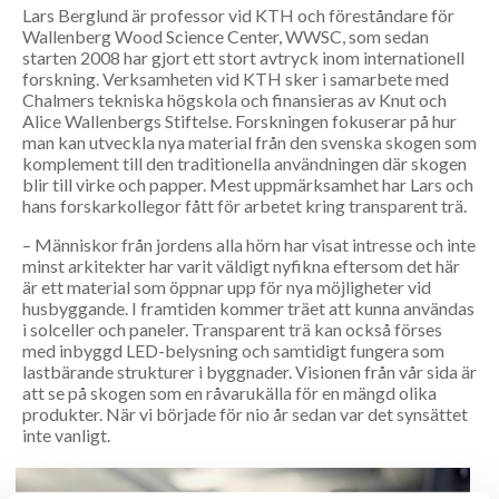
Lars Berglund är professor vid KTH och föreståndare för
Wallenberg Wood Science Center, WWSC, som sedan
starten 2008 har gjort ett stort avtryck inom internationell
forskning. Verksamheten vid KTH sker i samarbete med
Chalmers tekniska högskola och finansieras av Knut och
Alice Wallenbergs Stiftelse. Forskningen fokuserar på hur
man kan utveckla nya material från den svenska skogen som
komplement till den traditionella användningen där skogen
blir till virke och papper. Mest uppmärksamhet har Lars och
hans forskarkollegor fått för arbetet kring transparent trä.
– Människor från jordens alla hörn har visat intresse och inte
minst arkitekter har varit väldigt nyfikna eftersom det här
är ett material som öppnar upp för nya möjligheter vid
husbyggande. I framtiden kommer träet att kunna användas
i solceller och paneler. Transparent trä kan också förses
med inbyggd LED-belysning och samtidigt fungera som
lastbärande strukturer i byggnader. Visionen från vår sida är
att se på skogen som en råvarukälla för en mängd olika
produkter. När vi började för nio år sedan var det synsättet
inte vanligt.