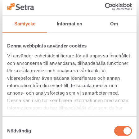
Samtycke
Information
Om
Denna webbplats använder cookies
Vi använder enhetsidentifierare för att anpassa innehållet
och annonserna till användarna, tillhandahålla funktioner
för sociala medier och analysera vår trafik. Vi
vidarebefordrar även sådana identifierare och annan
Skogen är vägen framåt
information från din enhet till de sociala medier och
annons- och analysföretag som vi samarbetar med.
På Skogsindustrierna träffar vi Torgny Persson som sedan
snart två år tillbaka axlar rollen som forsknings- och
Dessa kan i sin tur kombinera informationen med annan
innovationsdirektör. Ett viktigt mål för hans arbete är att få
information som du har tillhandahållit eller som de har
till stånd fler forsknings- och innovationsprogram som
samlat in när du har använt deras tjänster.
stöttar utvecklingen. Skogsindustrierna samverkar därför
med flera företag och forskningsfinansiärer som till
Samtyckesval
exempel innovationsmyndigheten Vinnova, Energimyndig­
Nödvändig
heten, stiftelsen Mistra och statliga forskningsrådet