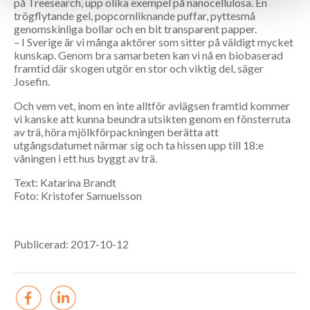
på Treesearch, upp olika exempel på nanocellulosa. En
trögflytande gel, popcornliknande puffar, pyttesmå
genomskinliga bollar och en bit transparent papper.
– I Sverige är vi många aktörer som sitter på väldigt mycket
kunskap. Genom bra samarbeten kan vi nå en biobaserad
framtid där skogen utgör en stor och viktig del, säger
Josefin.
Och vem vet, inom en inte alltför av­lägsen framtid kommer
vi kanske att kunna beundra utsikten genom en fönsterruta
av trä, höra mjölkförpackningen berätta att
utgångsdatumet närmar sig och ta hissen upp till 18:e
våningen i ett hus byggt av trä.
Text: Katarina Brandt
Foto: Kristofer Samuelsson
Publicerad: 2017-10-12