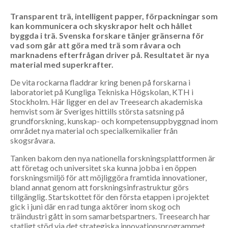
Transparent trä, intelligent papper, förpackningar som
kan kommunicera och skyskrapor helt och hållet
byggda i trä. Svenska forskare tänjer gränserna för
vad som går att göra med trä som råvara och
marknadens efterfrågan driver på. Resultatet är nya
material med superkrafter.
De vita rockarna fladdrar kring benen på forskarna i
laboratoriet på Kungliga Tekniska Högskolan, KTH i
Stockholm. Här ligger en del av Treesearch akademiska
hemvist som är Sveriges hittills största satsning på
grundforskning, kunskap- och kompetensuppbyggnad inom
området nya material och specialkemikalier från
skogsråvara.
Tanken bakom den nya nationella forskningsplattformen är
att företag och universitet ska kunna jobba i en öppen
forskningsmiljö för att möjliggöra framtida innovationer,
bland annat genom att forskningsinfrastruktur görs
tillgänglig. Startskottet för den första etappen i projektet
gick i juni där en rad tunga aktörer inom skog och
träindustri gått in som samarbetspartners. Treesearch har
statligt stöd via det strategiska innovationsprogrammet