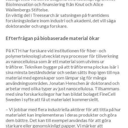
BioInnovation och finansiering från Knut och Alice
Wallenbergs Stiftelse.
En viktig del i Treesearch är sats­ningen på framtidens
forsknings­ledare inom industri och akademi, det vill säga
doktorander och unga forskare.
Efterfrågan på biobaserade material ökar
På KTH har forskare vid institutionen för fiber- och
polymerteknologi ut­vecklat nya processer för tillverkning
av nano­cellulosa som är ett material som utvinns ur
träfibrer. Tekniken bygger på att träfibrerna plockas isär i
sina minsta beståndsdelar och sedan sätts ihop igen till nya
material med egenskaper som lämpar sig för många
användnings­områden. Jonatan Henschen är doktorand och
arbetar med olika typer av just nanocellulosa. Tillsammans
med sina forskarkollegor har han bildat bolaget FineCell
Sweden i syfte att få ut materialet kommersiellt.
– Vi jobbar med flera industriella aktörer för att titta på hur
materialet kan implementeras i deras produkter och göra
dem bättre. Det kan till exempel användas för att göra
starkare eller genomskinligt papper. Vi märker att