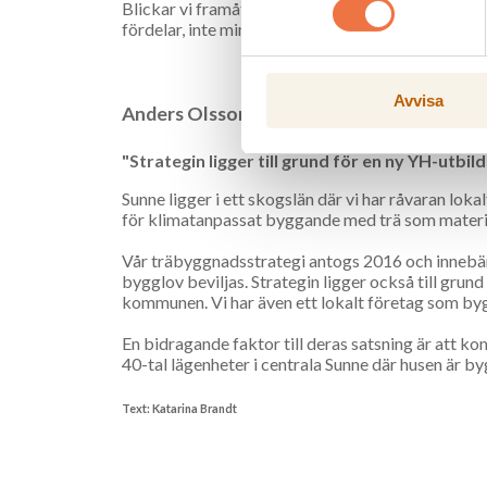
Blickar vi framåt i tiden är jag övertygad om att v
fördelar, inte minst de miljömässiga, men vi männ
Avvisa
Anders Olsson, tidigare tf kommunchef,
"Strategin ligger till grund för en ny YH-utbi
Sunne ligger i ett skogslän där vi har råvaran loka
för klimatanpassat byggande med trä som materi
Vår träbyggnadsstrategi antogs 2016 och innebär 
bygglov beviljas. Strategin ligger också till grun
kommunen. Vi har även ett lokalt företag som by
En bidragande faktor till deras satsning är att ko
40-tal lägenheter i centrala Sunne där husen är 
Text: Katarina Brandt