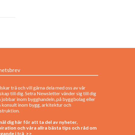
hetsbrev
lskar trä och vill gärna dela med oss av vår
kap till dig. Setra Newsletter vänder sig till dig
 jobbar inom bygghandeln, på byggbolag eller
 konsult inom bygg, arkitektur och
struktion.
äl dig här för att ta del av nyheter,
piration och våra allra bästa tips och råd om
gande i trä >>