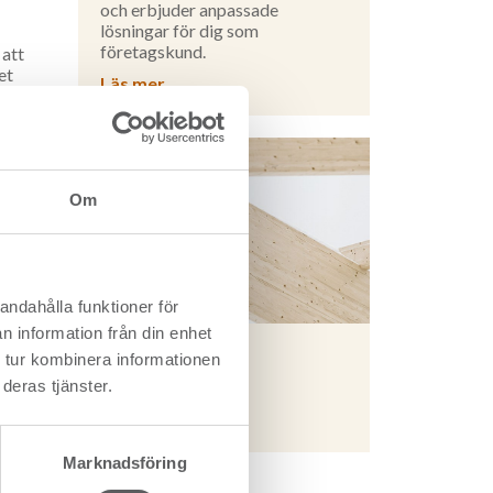
och erbjuder anpassade
lösningar för dig som
företagskund.
 att
et
Läs mer
ett
Om
andahålla funktioner för
n information från din enhet
ygga i
 tur kombinera informationen
Setra limträ
deras tjänster.
kog och
Läs mer
har
Marknadsföring