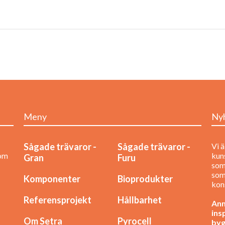
Meny
Ny
Sågade trävaror -
Sågade trävaror -
Vi ä
nom
kuns
Gran
Furu
som
som
Komponenter
Bioprodukter
kon
Referensprojekt
Hållbarhet
Anm
ins
Om Setra
Pyrocell
byg