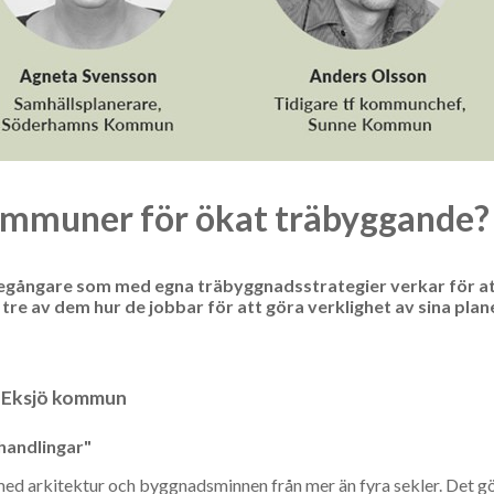
kommuner för ökat träbyggande?
regångare som med egna träbyggnadsstrategier verkar för a
re av dem hur de jobbar för att göra verklighet av sina plan
, Eksjö kommun
phandlingar"
med arkitektur och byggnadsminnen från mer än fyra sekler. Det gö