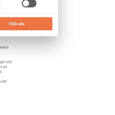
ra
Tillåt alla
lanera
gar och
ts av
ä.
s ett