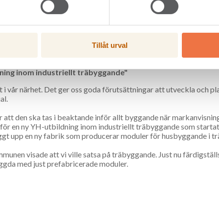
i kommer att ha flera nybyggda fastigheter i trä. Materialet har fle
iskor mår även bra av att omge oss med trä.
Tillåt urval
 Sunne kommun
ldning inom industriellt träbyggande"
lt i vår närhet. Det ger oss goda förutsättningar att utveckla och p
al.
att den ska tas i beaktande inför allt byggande när markanvisnin
d för en ny YH-utbildning inom industriellt träbyggande som starta
ggt upp en ny fabrik som producerar moduler för husbyggande i tr
mmunen visade att vi ville satsa på träbyggande. Just nu färdigställ
byggda med just prefabricerade moduler.