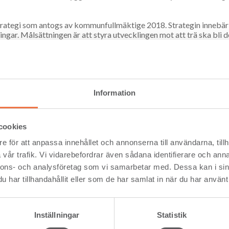
trategi som antogs av kommunfullmäktige 2018. Strategin innebär
ngar. Målsättningen är att styra utvecklingen mot att trä ska bli d
l än bostäder, som till exempel idrottshallar, skolor och
är det nybyggda kvarteret Ciselören i Eksjös gamla stad. Det är 
aturligt sätt i den gamla träbebyggelsen.
Information
öderhamns kommun
cookies
e för att anpassa innehållet och annonserna till användarna, tillh
ä och en lång tradition av träbyggande"
vår trafik. Vi vidarebefordrar även sådana identifierare och anna
gi från 2018 i alla planeringsprocesser. Det är inte ett krav att b
nnons- och analysföretag som vi samarbetar med. Dessa kan i sin
a nya byggoch anläggningsprojekt inom kommunen.
har tillhandahållit eller som de har samlat in när du har använt 
h en lång tradition av träbyggande. Vi är en kommun med mycket s
h tränäringen. I dagsläget sitter vi i ett exploateringsläge och 
Inställningar
Statistik