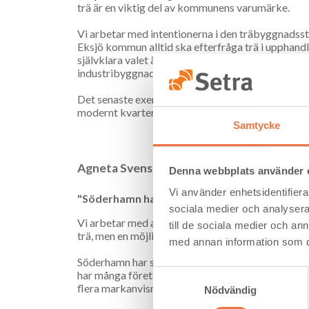
trä är en viktig del av kommunens varumärke.
Vi arbetar med intentionerna i den träbyggnadss
Eksjö kommun alltid ska efterfråga trä i upphandli
självklara valet även i byggnader för andra ändamå
industribyggnader.
Det senaste exemplet på träbyggande i kommunen 
modernt kvarter som samtidigt smälter in på ett n
Samtycke
Agneta Svensson, Samhällsplanerare, S
Denna webbplats använder 
Vi använder enhetsidentifierar
"Söderhamn har starka band till materialet tr
sociala medier och analysera 
Vi arbetar med att realisera vår Träbyggnadsstrate
till de sociala medier och a
trä, men en möjlighet som ska prövas i samtlig
med annan information som du 
Söderhamn har starka band till materialet trä oc
har många företag som är verksamma inom skogs- oc
Samtyckesval
flera markanvisningsavtal på gång.
Nödvändig