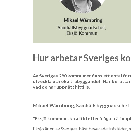
Hur arbetar Sveriges 
Av Sveriges 290 kommuner finns ett antal fö
utveckla och öka träbyggandet. Här berättar t
vad de har uppnått hittills.
Mikael Wärnbring, Samhällsbyggnadschef
"Eksjö kommun ska alltid efterfråga trä i up
Eksjö är en av Sveriges bäst bevarade trästäder, 