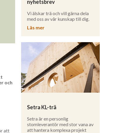
nyhetsbrev
Vi älskar trä och vill gärna dela
med oss av vår kunskap till dig.
Läs mer
tt
er och
Setra KL-trä
Setra är en personlig
stomleverantör med stor vana av
att hantera komplexa projekt
r att