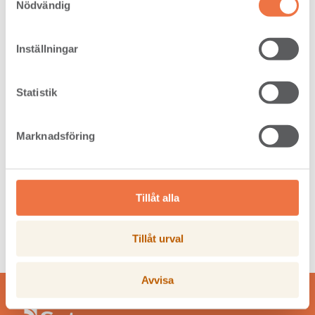
Nödvändig
Jan-Erik Johansson-Vik
Platschef, Heby
Inställningar
Statistik
Marknadsföring
Heby kommun samarbetar med Setra,
Tillåt alla
Per Möller, Per Geerhold,
Mikael Hedström, Jan-Erik Johansson Vik
och Emma Matschoss Falck
Tillåt urval
Avvisa