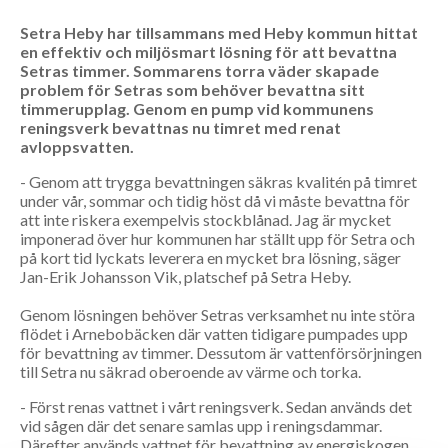
Setra Heby har tillsammans med Heby kommun hittat
en effektiv och miljösmart lösning för att bevattna
Setras timmer. Sommarens torra väder skapade
problem för Setras som behöver bevattna sitt
timmerupplag. Genom en pump vid kommunens
reningsverk bevattnas nu timret med renat
avloppsvatten.
- Genom att trygga bevattningen säkras kvalitén på timret
under vår, sommar och tidig höst då vi måste bevattna för
att inte riskera exempelvis stockblånad. Jag är mycket
imponerad över hur kommunen har ställt upp för Setra och
på kort tid lyckats leverera en mycket bra lösning, säger
Jan-Erik Johansson Vik, platschef på Setra Heby.
Genom lösningen behöver Setras verksamhet nu inte störa
flödet i Arnebobäcken där vatten tidigare pumpades upp
för bevattning av timmer. Dessutom är vattenförsörjningen
till Setra nu säkrad oberoende av värme och torka.
- Först renas vattnet i vårt reningsverk. Sedan används det
vid sågen där det senare samlas upp i reningsdammar.
Därefter används vattnet för bevattning av energiskogen