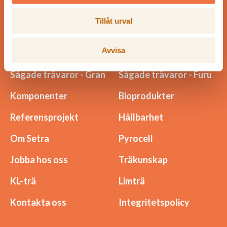
Tillåt urval
Meny
Avvisa
Sågade trävaror - Gran
Sågade trävaror - Furu
Komponenter
Bioprodukter
Referensprojekt
Hållbarhet
Om Setra
Pyrocell
Jobba hos oss
Träkunskap
KL-trä
Limträ
Kontakta oss
Integritetspolicy