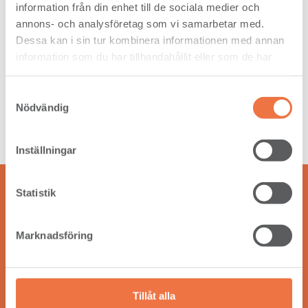
Var kan man köpa limträ?
information från din enhet till de sociala medier och
annons- och analysföretag som vi samarbetar med.
Dessa kan i sin tur kombinera informationen med annan
information som du har tillhandahållit eller som de har
samlat in när du har använt deras tjänster.
Vad används limträbalk till?
Samtyckesval
Nödvändig
Inställningar
Statistik
Marknadsföring
Vår vision är att skapa långsiktig lönsamhet och bidra till
den gröna omställningen i världen, genom att göra affärer
som fler än vi tjänar på.
Tillåt alla