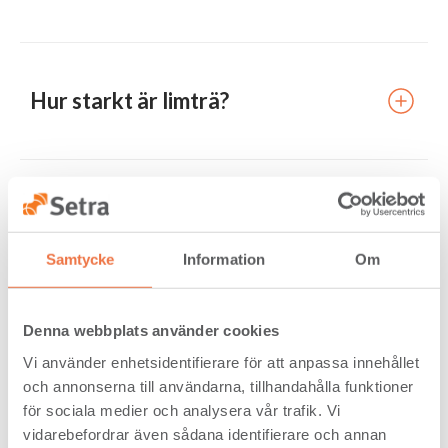
Hur starkt är limträ?
Hur mycket håller en limträbalk för?
Samtycke
Information
Om
Hur är en limträbalk uppbyggd?
Denna webbplats använder cookies
Vi använder enhetsidentifierare för att anpassa innehållet
och annonserna till användarna, tillhandahålla funktioner
för sociala medier och analysera vår trafik. Vi
vidarebefordrar även sådana identifierare och annan