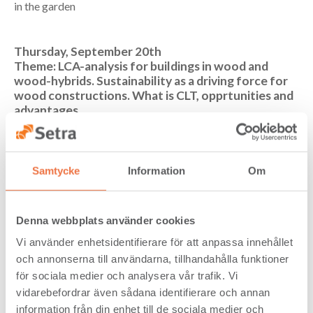
in the garden
Thursday, September 20th
Theme: LCA-analysis for buildings in wood and
wood-hybrids. Sustainability as a driving force for
wood constructions. What is CLT, opprtunities and
advantages.
Two conversations on stage; 16:00 - 18:00
16:00 – 17:00
Samtycke
Information
Om
Kristian Haglund, Project Manager, ByggPartner
Sweden and Ricardo Ramirez, Researcher at the
University of Gävle
LCA as iterative tool for designing sustainable buildings.
Denna webbplats använder cookies
How can we use LCA to make conscious and good choices?
Vi använder enhetsidentifierare för att anpassa innehållet
Examples and lessons learned from a real case in Sweden.
och annonserna till användarna, tillhandahålla funktioner
17:00 – 18:00
för sociala medier och analysera vår trafik. Vi
Andreas Falk, researcher at KTH, Royal Institute of
vidarebefordrar även sådana identifierare och annan
Technology, Building Materials
The concept of cross-laminated timber, CLT. What is CLT,
information från din enhet till de sociala medier och