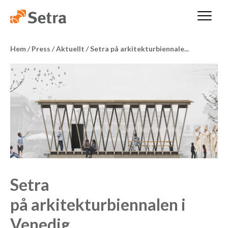
Hem
/
Press
/
Aktuellt
/
Setra på arkitekturbiennale...
Setra
på arkitekturbiennalen i
Venedig