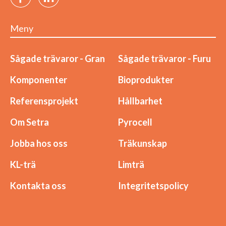
Meny
Sågade trävaror - Gran
Sågade trävaror - Furu
Komponenter
Bioprodukter
Referensprojekt
Hållbarhet
Om Setra
Pyrocell
Jobba hos oss
Träkunskap
KL-trä
Limträ
Kontakta oss
Integritetspolicy