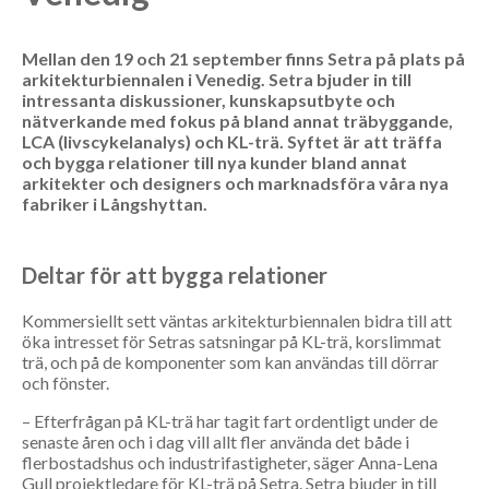
Mellan den 19 och 21 september finns Setra på plats på
arkitekturbiennalen i Venedig. Setra bjuder in till
intressanta diskussioner, kunskapsutbyte och
nätverkande med fokus på bland annat träbyggande,
LCA (livscykelanalys) och KL-trä. Syftet är att träffa
och bygga relationer till nya kunder bland annat
arkitekter och designers och marknadsföra våra nya
fabriker i Långshyttan.
Deltar för att bygga relationer
Kommersiellt sett väntas arkitekturbiennalen bidra till att
öka intresset för Setras satsningar på KL-trä, korslimmat
trä, och på de komponenter som kan användas till dörrar
och fönster.
– Efterfrågan på KL-trä har tagit fart ordentligt under de
senaste åren och i dag vill allt fler använda det både i
flerbostadshus och industrifastigheter, säger Anna-Lena
Gull projektledare för KL-trä på Setra. Setra bjuder in till