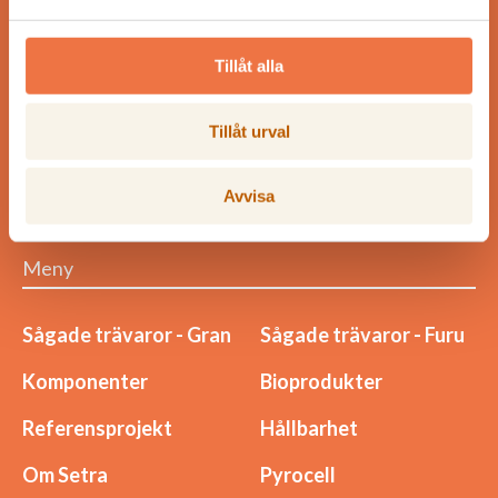
Tillåt alla
Vår vision är att skapa långsiktig lönsamhet och bidra till
den gröna omställningen i världen, genom att göra affärer
som fler än vi tjänar på.
Tillåt urval
Avvisa
Meny
Sågade trävaror - Gran
Sågade trävaror - Furu
Komponenter
Bioprodukter
Referensprojekt
Hållbarhet
Om Setra
Pyrocell