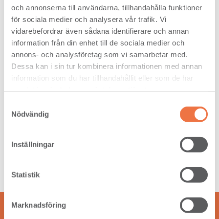
och annonserna till användarna, tillhandahålla funktioner
för sociala medier och analysera vår trafik. Vi
vidarebefordrar även sådana identifierare och annan
information från din enhet till de sociala medier och
annons- och analysföretag som vi samarbetar med.
Gran 63 x 150 ROYAL I-V LÅNGSIDA
Dessa kan i sin tur kombinera informationen med annan
information som du har tillhandahållit eller som de har
samlat in när du har använt deras tjänster.
Samtyckesval
Nödvändig
Inställningar
Statistik
Marknadsföring