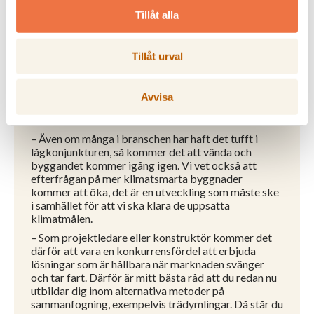
återanvänds. För att komma dit behöver vi även
Tillåt alla
minska stålberoendet i moment där träelement
sammanfogas.
Tillåt urval
Hur kan byggbranschen förbereda sig
för framtidens metoder på bästa sätt?
Avvisa
– Även om många i branschen har haft det tufft i
lågkonjunkturen, så kommer det att vända och
byggandet kommer igång igen. Vi vet också att
efterfrågan på mer klimatsmarta byggnader
kommer att öka, det är en utveckling som måste ske
i samhället för att vi ska klara de uppsatta
klimatmålen.
– Som projektledare eller konstruktör kommer det
därför att vara en konkurrensfördel att erbjuda
lösningar som är hållbara när marknaden svänger
och tar fart. Därför är mitt bästa råd att du redan nu
utbildar dig inom alternativa metoder på
sammanfogning, exempelvis trädymlingar. Då står du