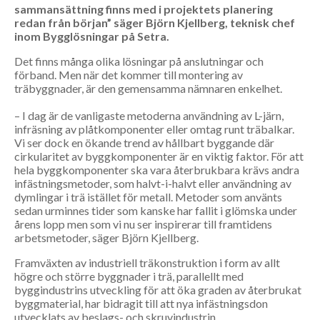
sammansättning finns med i projektets planering
redan från början” säger Björn Kjellberg, teknisk chef
inom Bygglösningar på Setra.
Det finns många olika lösningar på anslutningar och
förband. Men när det kommer till montering av
träbyggnader, är den gemensamma nämnaren enkelhet.
– I dag är de vanligaste metoderna användning av L-järn,
infräsning av plåtkomponenter eller omtag runt träbalkar.
Vi ser dock en ökande trend av hållbart byggande där
cirkularitet av byggkomponenter är en viktig faktor. För att
hela byggkomponenter ska vara återbrukbara krävs andra
infästningsmetoder, som halvt-i-halvt eller användning av
dymlingar i trä istället för metall. Metoder som använts
sedan urminnes tider som kanske har fallit i glömska under
årens lopp men som vi nu ser inspirerar till framtidens
arbetsmetoder, säger Björn Kjellberg.
Framväxten av industriell träkonstruktion i form av allt
högre och större byggnader i trä, parallellt med
byggindustrins utveckling för att öka graden av återbrukat
byggmaterial, har bidragit till att nya infästningsdon
utvecklats av beslags- och skruvindustrin.