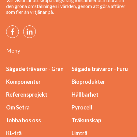
Vår vision är att skapa långsiktig lönsamhet och bidra till
den gröna omställningen i världen, genom att göra affärer
som fler än vi tjänar på.
Meny
Sågade trävaror - Gran
Sågade trävaror - Furu
Komponenter
Bioprodukter
Referensprojekt
Hållbarhet
Om Setra
Pyrocell
Jobba hos oss
Träkunskap
KL-trä
Limträ