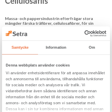
Cellulosaflis
Massa- och pappersindustrin efterfrågar stora
mängder färska träfibrer, cellulosafibrer, för sin
produktion.
Cellulosaflisen, eller råflisen, kommer från de
yttre delarna av stocken och är en viktig råvara för denna
industri. Sågverkens förmåga att leverera stora och jämna
flöden av färsk råvara uppskattas av industrikunderna. Det
finns även kvalitetsaspekter som gör att råflis från
Samtycke
Information
Om
timmerstockar är särskilt efterfrågad.
Denna webbplats använder cookies
Användningsområden
Vi använder enhetsidentifierare för att anpassa innehållet
Cellulosaflis är en färsk råvara som används för en rad
och annonserna till användarna, tillhandahålla funktioner
träfiberbaserade produkter såsom papper, kartong,
för sociala medier och analysera vår trafik. Vi
hygienartiklar m.m. Den färska råflisen kan också använd
vidarebefordrar även sådana identifierare och annan
som underlag på lekplatser och vissa fraktioner, pinnflis,
används på ridbanor. (Pinnflis ingår inte i Setras sortiment.
information från din enhet till de sociala medier och
annons- och analysföretag som vi samarbetar med.
Dessa kan i sin tur kombinera informationen med annan