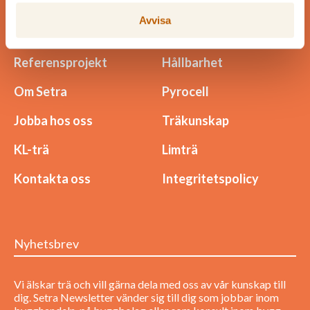
Sågade trävaror - Gran
Sågade trävaror - Furu
Avvisa
Komponenter
Bioprodukter
Referensprojekt
Hållbarhet
Om Setra
Pyrocell
Jobba hos oss
Träkunskap
KL-trä
Limträ
Kontakta oss
Integritetspolicy
Nyhetsbrev
Vi älskar trä och vill gärna dela med oss av vår kunskap till
dig. Setra Newsletter vänder sig till dig som jobbar inom