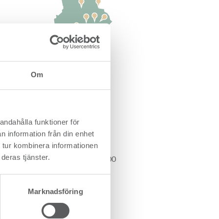
Om
Kontakt
andahålla funktioner för
Setra Trävaror AB
n information från din enhet
Snasbäcken
827 63 Färila
 tur kombinera informationen
deras tjänster.
Telefon:
0651-76 81 00
Marknadsföring