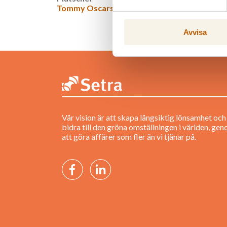
Tommy Oscarsson
Avvisa
Vår vision är att skapa långsiktig lönsamhet och
bidra till den gröna omställningen i världen, ge
att göra affärer som fler än vi tjänar på.