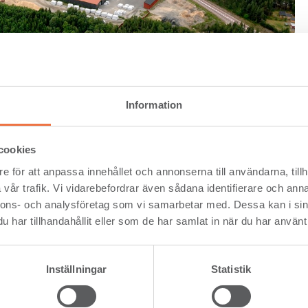
70
Information
3
181 000 m
(2024)
cookies
gar både furu och gran.
e för att anpassa innehållet och annonserna till användarna, tillh
vår trafik. Vi vidarebefordrar även sådana identifierare och anna
de volym till externa
nnons- och analysföretag som vi samarbetar med. Dessa kan i sin
har tillhandahållit eller som de har samlat in när du har använt 
Inställningar
Statistik