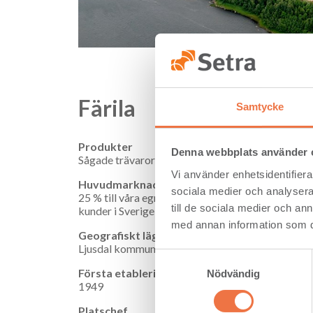
Färila
Samtycke
Produkter
Denna webbplats använder 
Sågade trävaror som centrumvaror och brädor. Så
Vi använder enhetsidentifierar
Huvudmarknader
sociala medier och analysera 
25 % till våra egna förädlingsenheter och resteran
till de sociala medier och a
kunder i Sverige och Europa, Kina och Asien.
med annan information som du 
Geografiskt läge
Ljusdal kommun, Gävleborgs län
Samtyckesval
Första etablering
Nödvändig
1949
Platschef