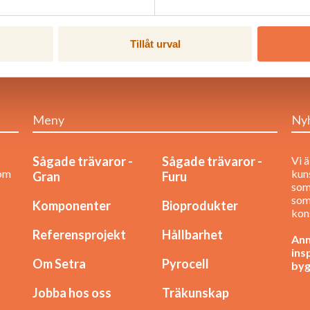
Tillåt urval
Meny
Ny
Sågade trävaror -
Sågade trävaror -
Vi ä
nom
kuns
Gran
Furu
som
som
Komponenter
Bioprodukter
kon
Referensprojekt
Hållbarhet
Anm
ins
Om Setra
Pyrocell
byg
Jobba hos oss
Träkunskap