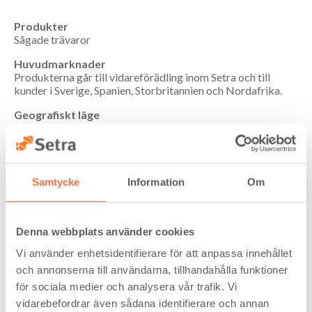
Produkter
Sågade trävaror
Huvudmarknader
Produkterna går till vidareförädling inom Setra och till
kunder i Sverige, Spanien, Storbritannien och Nordafrika.
Geografiskt läge
Uppsala kommun, Uppsala län
Första etablering
Före 1818
Samtycke
Information
Om
Platschef
Jonas Lantz
Denna webbplats använder cookies
68
Vi använder enhetsidentifierare för att anpassa innehållet
och annonserna till användarna, tillhandahålla funktioner
3
197 000 m
(2024)
för sociala medier och analysera vår trafik. Vi
vidarebefordrar även sådana identifierare och annan