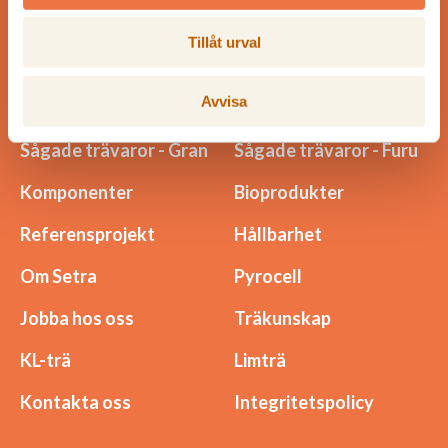
Tillåt urval
Meny
Avvisa
Sågade trävaror - Gran
Sågade trävaror - Furu
Komponenter
Bioprodukter
Referensprojekt
Hållbarhet
Om Setra
Pyrocell
Jobba hos oss
Träkunskap
KL-trä
Limträ
Kontakta oss
Integritetspolicy