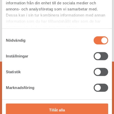
information från din enhet till de sociala medier och
annons- och analysföretag som vi samarbetar med.
Dessa kan i sin tur kombinera informationen med annan
Kontakt
information som du har tillhandahållit eller som de har
Setra Nyby
samlat in när du har använt deras tjänster.
Nybyvägen 8
743 63 Björklinge
Samtyckesval
Nödvändig
Telefon:
018-56 08 00
Inställningar
Statistik
Marknadsföring
Vår vision är att skapa långsiktig lönsamhet och bidra till
den gröna omställningen i världen, genom att göra affärer
som fler än vi tjänar på.
Tillåt alla