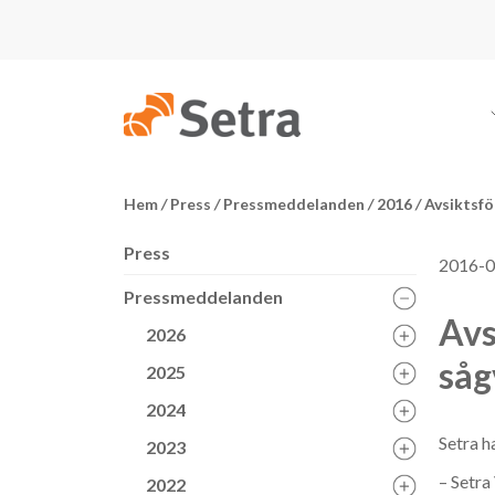
Hem
/
Press
/
Pressmeddelanden
/
2016
/
Avsiktsför
Press
2016-0
Pressmeddelanden
Avs
2026
såg
2025
2024
Setra h
2023
– Setra
2022