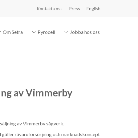
Kontakta oss
Press
English
Om Setra
Pyrocell
Jobba hos oss
jning av Vimmerby
rsäljning av Vimmerby sågverk.
d gäller råvaruförsörjning och marknadskoncept