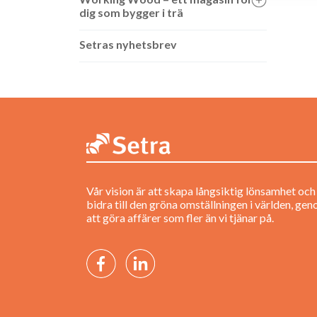
dig som bygger i trä
Setras nyhetsbrev
Vår vision är att skapa långsiktig lönsamhet och
bidra till den gröna omställningen i världen, ge
att göra affärer som fler än vi tjänar på.