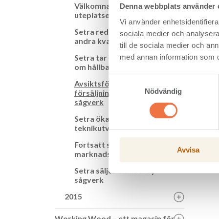
Utöver 
Välkomna polcirkeln till
Denna webbplats använder 
säkerst
uteplatsen
Vi använder enhetsidentifierar
Avs
Setra redovisar starkt
sociala medier och analysera 
andra kvartal
till de sociala medier och a
med annan information som du 
Setra tar ett samlat grepp
om hållbarhetsfrågorna
Samtyckesval
Avsiktsförklaring gällande
Nödvändig
försäljning av Vimmerby
sågverk
Setra ökar fokus på
teknikutveckling
Fortsatt stabilt
Avvisa
marknadsläge
Setra säljer Vimmerby
sågverk
2015
Working Wood – ett magasin för