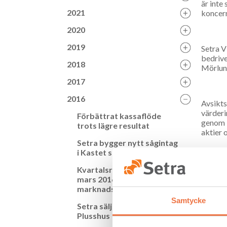
är inte
2021
koncern
2020
2019
Setra V
bedrive
2018
Mörlund
2017
2016
Avsikts
värderi
Förbättrat kassaflöde
genom b
trots lägre resultat
aktier 
Setra bygger nytt sågintag
i Kastet sågverk
Partern
Kvartalsrapport januari –
integra
mars 2016: Förbättrad
beslut 
marknadssituation
kvartal
Samtycke
Setra säljer dotterbolaget
Plusshus