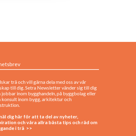
hetsbrev
lskar trä och vill gärna dela med oss av vår
kap till dig. Setra Newsletter vänder sig till dig
 jobbar inom bygghandeln, på byggbolag eller
 konsult inom bygg, arkitektur och
struktion.
äl dig här för att ta del av nyheter,
piration och våra allra bästa tips och råd om
gande i trä >>