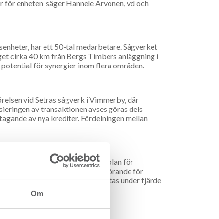
rer för enheten, säger Hannele Arvonen, vd och
senheter, har ett 50-tal medarbetare. Sågverket
et cirka 40 km från Bergs Timbers anläggning i
otential för synergier inom flera områden.
örelsen vid Setras sågverk i Vimmerby, där
sieringen av transaktionen avses göras dels
tagande av nya krediter. Fördelningen mellan
 gemensamt arbeta fram en affärsplan för
het. Affärsplanen blir sedan avgörande för
t ett sådant beslut ska kunna fattas under fjärde
Om