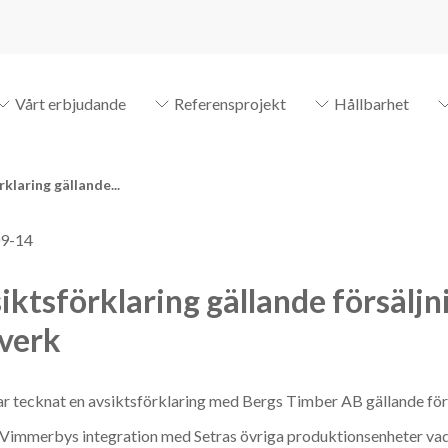
Vårt erbjudande
Referensprojekt
Hållbarhet
klaring gällande...
9-14
iktsförklaring gällande försäl
verk
ar tecknat en avsiktsförklaring med Bergs Timber AB gällande fö
 Vimmerbys integration med Setras övriga produktionsenheter va