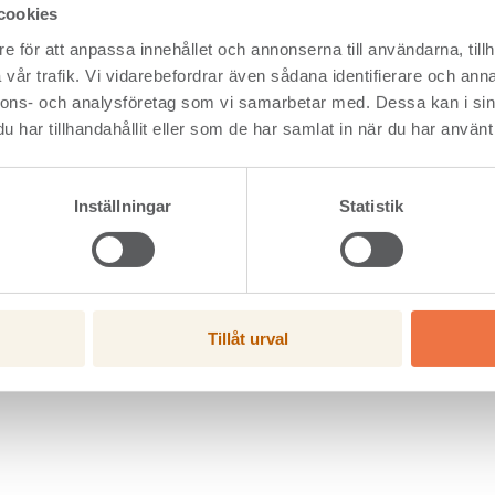
affärsplanen är försäljningen avhängigt genomförande av ”due d
cookies
älld finansiering samt i övrigt sedvanliga villkor.
e för att anpassa innehållet och annonserna till användarna, tillh
iktsförklaring gällande försäljning av Vimmerby sågverk
vår trafik. Vi vidarebefordrar även sådana identifierare och anna
nnons- och analysföretag som vi samarbetar med. Dessa kan i sin
har tillhandahållit eller som de har samlat in när du har använt 
Inställningar
Statistik
Tillåt urval