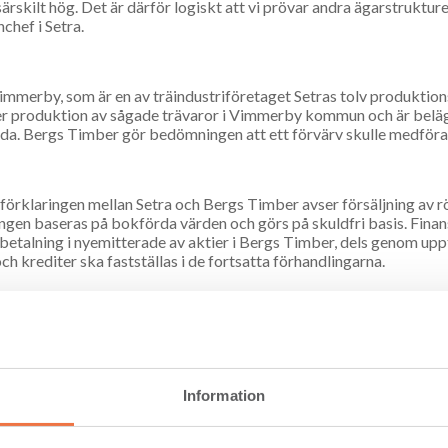
 särskilt hög. Det är därför logiskt att vi prövar andra ägarstruktu
chef i Setra.
immerby, som är en av träindustriföretaget Setras tolv produktion
r produktion av sågade trävaror i Vimmerby kommun och är beläg
a. Bergs Timber gör bedömningen att ett förvärv skulle medföra p
förklaringen mellan Setra och Bergs Timber avser försäljning av r
ngen baseras på bokförda värden och görs på skuldfri basis. Finan
etalning i nyemitterade av aktier i Bergs Timber, dels genom upp
och krediter ska fastställas i de fortsatta förhandlingarna.
a är överens om att som ett första steg i den fortsatta processen
tion av Setra Vimmerbys sågverksrörelse i Bergs Timbers verksam
om transaktionen ska fortsätta eller avbrytas. Parterna bedömer at
et 2016.
Information