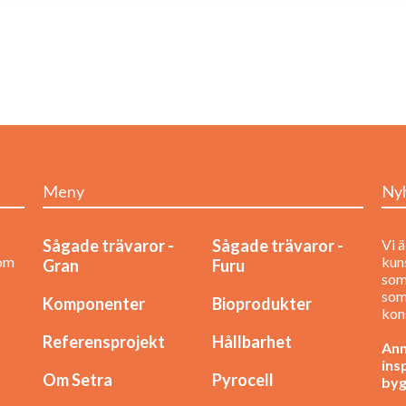
Meny
Ny
Sågade trävaror -
Sågade trävaror -
Vi ä
nom
kuns
Gran
Furu
som
som
Komponenter
Bioprodukter
kon
Referensprojekt
Hållbarhet
Anm
ins
Om Setra
Pyrocell
byg