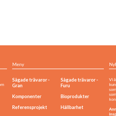
Meny
Ny
Sågade trävaror -
Sågade trävaror -
Vi ä
nom
kuns
Gran
Furu
som
som
Komponenter
Bioprodukter
kon
Referensprojekt
Hållbarhet
Anm
ins