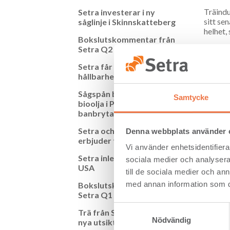
Träindu
Setra investerar i ny
sitt se
såglinje i Skinnskatteberg
helhet,
Bokslutskommentar från
Setra Q2 2021
Setras 
kommer 
Setra får ny
hållbarhetschef
– Det ä
och öka
Sågspån blir till förnybar
vad gäl
Samtycke
bioolja i Pyrocells
säger K
banbrytande fabrik
Enheten
Setra och ByggPartner
Denna webbplats använder 
anläggn
erbjuder totalentreprenad
smartar
Vi använder enhetsidentifierar
Setra inleder export till
sociala medier och analysera 
– Vi är
USA
till de sociala medier och a
Setra u
med annan information som du 
Bokslutskommentar från
Setra Q1 2021
Bildtex
Samtyckesval
Trä från Setra i Siljansnäs
Nödvändig
nya utsiktstorn
Ladda 