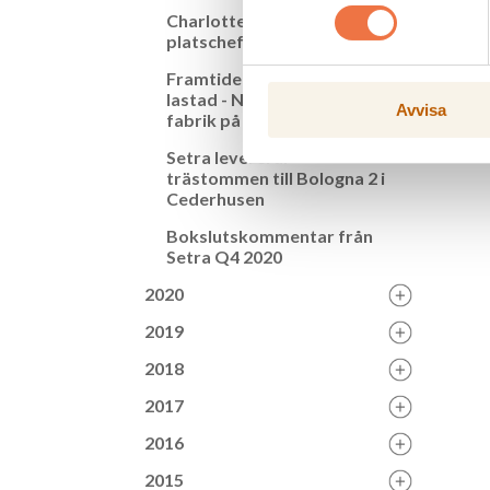
Charlotte Siljeholm blir ny
platschef på Setra Kastet
Framtidens fabrik kommer
lastad - Nu är Pyrocells
Avvisa
fabrik på svensk mark
Setra levererar
trästommen till Bologna 2 i
Cederhusen
Bokslutskommentar från
Setra Q4 2020
2020
2019
2018
2017
2016
2015