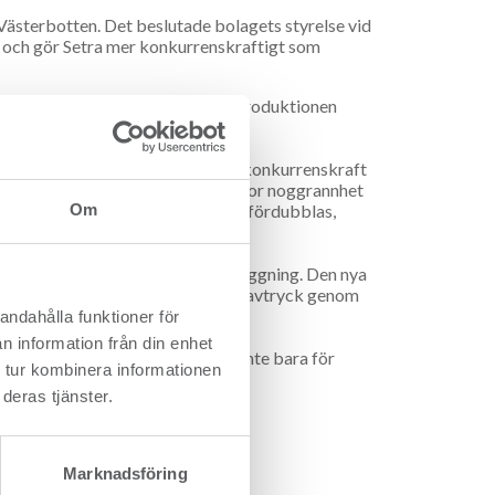
 Västerbotten. Det beslutade bolagets styrelse vid
n och gör Setra mer konkurrenskraftigt som
äggningen i Malå. Det innebär att produktionen
0 m3 per år.
ggningen som gör att vi skärper vår konkurrenskraft
alitativa produkter med mycket stor noggrannhet
lket också gör att volymen nästan fördubblas,
Om
erat justerverk och en ny torkanläggning. Den nya
re produktion och ett lägre klimatavtryck genom
andahålla funktioner för
n information från din enhet
Det här kommer betyda jättemycket inte bara för
 tur kombinera informationen
röm, platschef Setra Malå.
deras tjänster.
Marknadsföring