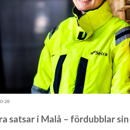
0-28
ra satsar i Malå – fördubblar si