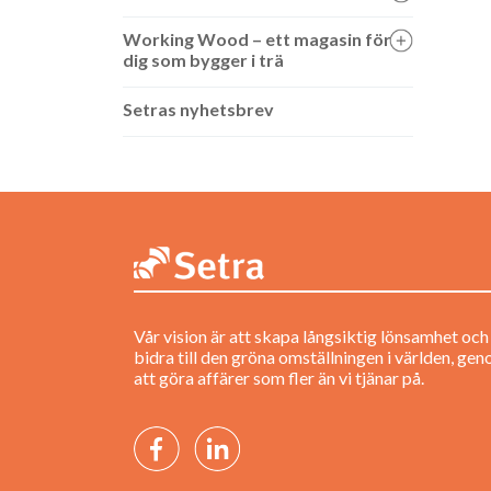
Working Wood – ett magasin för
dig som bygger i trä
Setras nyhetsbrev
Vår vision är att skapa långsiktig lönsamhet och
bidra till den gröna omställningen i världen, ge
att göra affärer som fler än vi tjänar på.