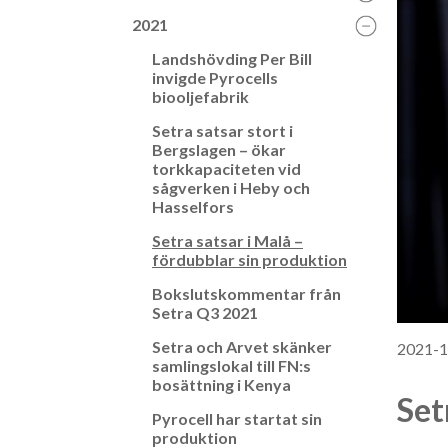
2021
Landshövding Per Bill
invigde Pyrocells
biooljefabrik
Setra satsar stort i
Bergslagen – ökar
torkkapaciteten vid
sågverken i Heby och
Hasselfors
Setra satsar i Malå –
fördubblar sin produktion
Bokslutskommentar från
Setra Q3 2021
Setra och Arvet skänker
2021-1
samlingslokal till FN:s
bosättning i Kenya
Set
Pyrocell har startat sin
produktion