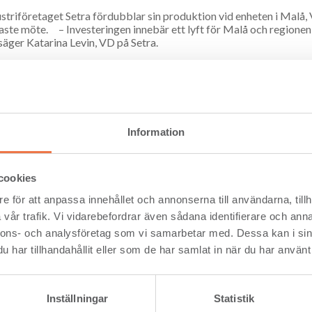
striföretaget Setra fördubblar sin produktion vid enheten i Malå,
naste möte. – Investeringen innebär ett lyft för Malå och regione
 säger Katarina Levin, VD på Setra.
styrelse har beslutat att investera cirka 390 miljoner kronor i anl
öka från dagens 160 000 m3 per år till, i ett första skede, 350 00
r otroligt positivt att styrelsen säger ja till att modernisera anlä
r förädlingsvärdet. Investeringen gör att vi kan producera högkv
ler mått och precision. Hela produktionslinjen blir toppmodern vi
Information
atarina Levin.
 i Malå kommer få ett nytt timmerintag, en ny såglinje, ett uppdat
cookies
ingen kommer att ge högre kvalitet på produkterna, en effektiva
e processer jämfört med nuvarande.
e för att anpassa innehållet och annonserna till användarna, tillh
vår trafik. Vi vidarebefordrar även sådana identifierare och anna
 väldigt glada att styrelsen har sagt ja till vår investeringsplan. 
nnons- och analysföretag som vi samarbetar med. Dessa kan i sin
tan även för Malå och Västerbottens inland, säger Marlene Bergst
har tillhandahållit eller som de har samlat in när du har använt 
t: Marlene Bergström är platschef för Setra i Malå.
Inställningar
Statistik
ner bild