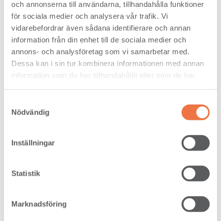
Nyckeltal*
och annonserna till användarna, tillhandahålla funktioner
(3 mån)
(9 mån)
för sociala medier och analysera vår trafik. Vi
2020
2019
2020
2019
vidarebefordrar även sådana identifierare och annan
Nettoomsättning,
3
840
879
3 262
Mkr
043
information från din enhet till de sociala medier och
Rörelseresultat,
annons- och analysföretag som vi samarbetar med.
exkl.
-9
-22
49
113
Dessa kan i sin tur kombinera informationen med annan
engångsposter,
information som du har tillhandahållit eller som de har
Mkr**
Rörelseresultat,
samlat in när du har använt deras tjänster.
-3
-22
56
95
Mkr
Samtyckesval
Resultat efter
-7
-18
29
72
Nödvändig
skatt, Mkr
Rörelsemarginal,
exkl.
-1,1
-2,5
1,6
3,5
Inställningar
engångsposter, %
Avkastning på
operativt kapital,
-1,8
0,5
Statistik
%, RTM
Kassaflöde från
löpande
-11
59
392
125
verksamhet, Mkr
Marknadsföring