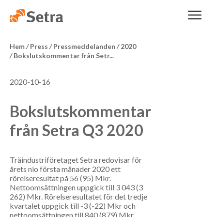
Hem
/
Press
/
Pressmeddelanden
/
2020
/
Bokslutskommentar från Setr...
2020-10-16
Bokslutskommentar
från Setra Q3 2020
Träindustriföretaget Setra redovisar för
årets nio första månader 2020 ett
rörelseresultat på 56 (95) Mkr.
Nettoomsättningen uppgick till 3 043 (3
262) Mkr. Rörelseresultatet för det tredje
kvartalet uppgick till -3 (-22) Mkr och
nettoomsättningen till 840 (879) Mkr.