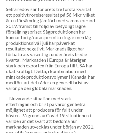
Setra redovisar för årets tre första kvartal
ett positivt rörelseresultat på 56 Mkr, vilket
är en försämring jämfört med samma period
2019, främst till följd av betydligt lägre
försäljningspriser. Sågproduktionen har
kunnat fortgå utan permitteringar men låg
produktionsnivå i juli har påverkat
resultatet negativt. Marknadsläget har
förbättrats väsentligt under årets tredje
kvartal. Marknaden i Europa är återigen
stark och exporten från Europa till USA har
ökat kraftigt. Detta, i kombination med
minskade produktionsvolymer i Kanada, har
medfört att det råder en generell brist av
varor på den globala marknaden.
–­ Nuvarande situation med stark
efterfrågan och brist på varor ger Setra
möjlighet att producera för fullt under
hösten. På grund av Covid 19-situationen i
världen är det svårt att bedöma hur
marknaden utvecklas under början av 2021,
men utifrån nuvarande situation på