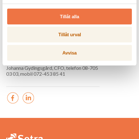
*Setra redovisar ingen fullständig
bokslutskommuniké.
Tillåt alla
**Engångsposter avser avvecklad verksamhet.
Tillåt urval
För ytterligare information, kontakta
gärna:
Avvisa
Katarina Levin, VD och koncernchef, telefon
08-705 03 10, mobil 070-594 92 54
Johanna Gydingsgård, CFO, telefon 08-705
03 03, mobil 072-453 85 41