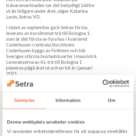
trävarumarknaden ser det betydligt bättre
ut än tidigare under året, säger Katarina
Levin, Setras VD.
I slutet av september gick Setras första
leverans av korslimmat trä till Bologna 1,
som är det första av fyra hus i kvarteret
Cederhusen i centrala Stockholm.
Cederhusen byggs av Folkhem och blir
Sveriges största bostadskvarter i massivträ.
Leveranserna av KL-trä till Bologna 1
planeras pågå året ut och en bit in i januari
2021.
Kassaflödet från den löpande verksamheten
januari t.o.m. september uppgick till 392
(125) Mkr. Ökningen beror främst på
Samtycke
Information
Om
minskat rörelsekapital. Den finansiella
nettoskulden uppgick till 230 (268) Mkr vid
periodens utgång, vilket motsvarar en
nettoskuldsättningsgrad om 16 (18)
Denna webbplats använder cookies
procent.
Vi använder enhetsidentifierare för att anpassa innehållet
jul-sep
jan-sep