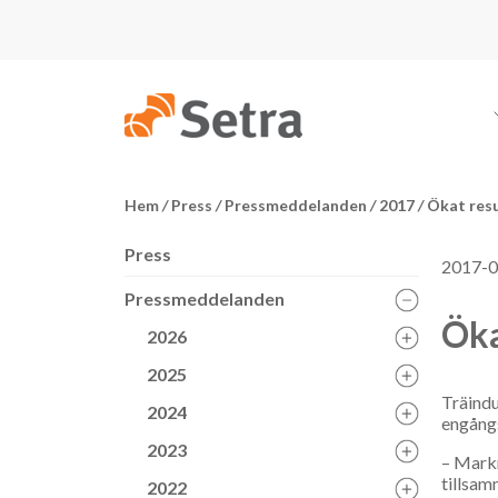
Hem
/
Press
/
Pressmeddelanden
/
2017
/
Ökat resu
Press
2017-0
Pressmeddelanden
Öka
2026
2025
Träindu
2024
engångs
2023
– Markn
tillsam
2022