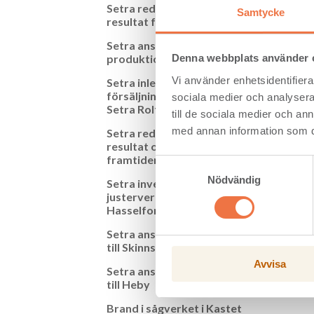
Setra redovisar ökat
Samtycke
resultat för första halvåret
Nyckel
Setra anställer ny
produktionsdirektör
Denna webbplats använder 
Nettoo
Vi använder enhetsidentifierar
Setra inleder
Rörels
försäljningsprocess av
sociala medier och analysera 
Rörels
Setra Rolfs i Kalix
till de sociala medier och a
Resulta
med annan information som du 
Setra redovisar ökat
Rörels
resultat och investerar för
Avkast
framtiden
Samtyckesval
Kassaf
Nödvändig
Setra investerar i nytt
justerverkshyvleri i
Öka
Hasselfors
Setra anställer ny platschef
till Skinnskatteberg
Avvisa
Setra anställer ny platschef
till Heby
Brand i sågverket i Kastet