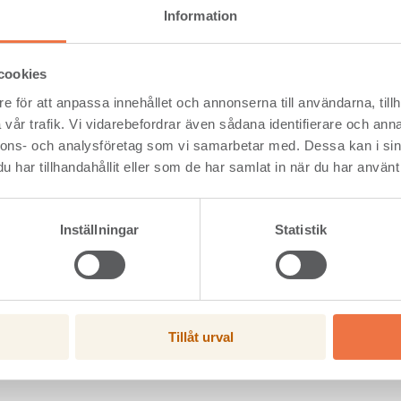
Information
tal
okt-dec (3 mån)
jan-dec (
2016
2015
2016
20
cookies
msättning, Mkr
1 000
986
4 043
4 2
e för att anpassa innehållet och annonserna till användarna, tillh
eresultat, exkl engångsposter, Mkr
28
-31
115
66
vår trafik. Vi vidarebefordrar även sådana identifierare och anna
eresultat, Mkr
67
-31
153
47
nnons- och analysföretag som vi samarbetar med. Dessa kan i sin
t efter skatt, Mkr
47
-28
103
20
har tillhandahållit eller som de har samlat in när du har använt 
emarginal, exkl engångsposter, %
2,8
neg
2,8
1,6
ning på operativt kapital, %, RTM
10,4
3,0
löde, Mkr
-10
-5
185
26
Inställningar
Statistik
t resultat för Setra
Tillåt urval