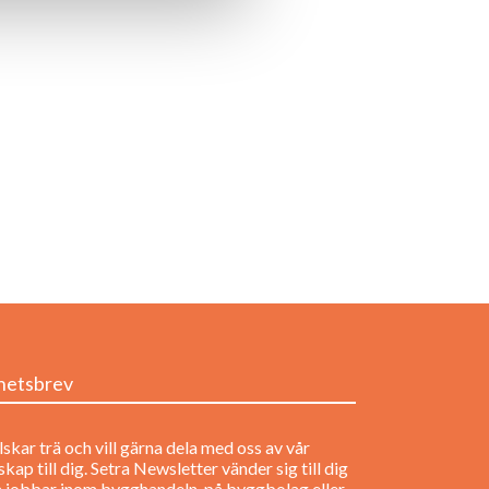
hetsbrev
lskar trä och vill gärna dela med oss av vår
kap till dig. Setra Newsletter vänder sig till dig
 jobbar inom bygghandeln, på byggbolag eller