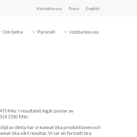
Kontakta oss
Press
English
Om Setra
Pyrocell
Jobba hos oss
47) Mkr. I resultatet ingår poster av
3 (4 218) Mkr.
 följd av detta har vi kunnat öka produktionen och
nnat öka vårt resultat. Vi ser en fortsatt bra