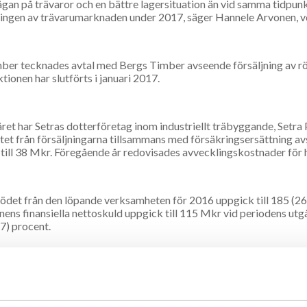
ågan på trävaror och en bättre lagersituation än vid samma tidpunkt 
ingen av trävarumarknaden under 2017, säger Hannele Arvonen, vd
ber tecknades avtal med Bergs Timber avseende försäljning av rö
tionen har slutförts i januari 2017.
ret har Setras dotterföretag inom industriellt träbyggande, Setra 
tet från försäljningarna tillsammans med försäkringsersättning 
till 38 Mkr. Föregående år redovisades avvecklingskostnader för 
ödet från den löpande verksamheten för 2016 uppgick till 185 (269)
ens finansiella nettoskuld uppgick till 115 Mkr vid periodens ut
7) procent.
en föreslår en utdelning om 1,94 kr per aktie för 2016, motsvaran