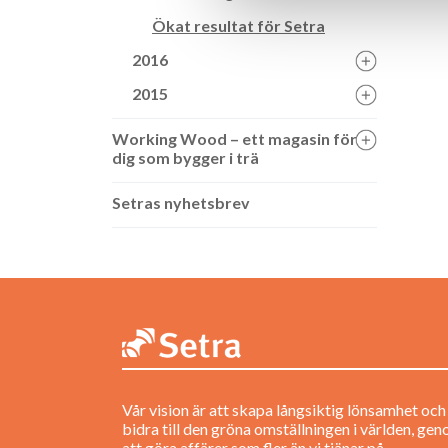
Ökat resultat för Setra
2016
2015
Working Wood – ett magasin för
dig som bygger i trä
Setras nyhetsbrev
Vår vision är att skapa långsiktig lönsamhet och
bidra till den gröna omställningen i världen, ge
att göra affärer som fler än vi tjänar på.