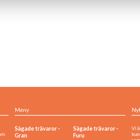
Meny
Ny
Sågade trävaror -
Sågade trävaror -
Vi ä
nom
kuns
Gran
Furu
som