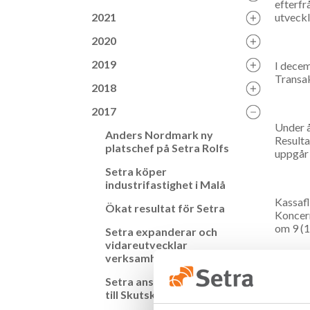
efterfr
2021
utveckl
2020
2019
I decem
Transak
2018
2017
Under å
Anders Nordmark ny
Resulta
platschef på Setra Rolfs
uppgår 
Setra köper
industrifastighet i Malå
Kassafl
Ökat resultat för Setra
Koncern
om 9 (1
Setra expanderar och
vidareutvecklar
verksamheten i Malå
Styrels
Setra anställer ny platschef
till Skutskär