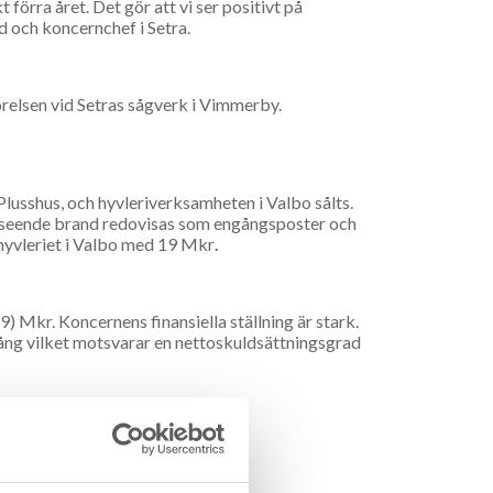
förra året. Det gör att vi ser positivt på
 och koncernchef i Setra.
relsen vid Setras sågverk i Vimmerby.
Plusshus, och hyvleriverksamheten i Valbo sålts.
avseende brand redovisas som engångsposter och
hyvleriet i Valbo med 19 Mkr
.
 Mkr. Koncernens finansiella ställning är stark.
gång vilket motsvarar en nettoskuldsättningsgrad
de 100 Mkr.