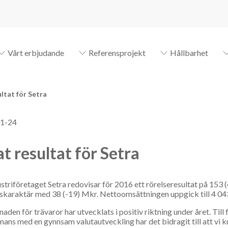
Vårt erbjudande
Referensprojekt
Hållbarhet
ltat för Setra
1-24
t resultat för Setra
striföretaget Setra redovisar för 2016 ett rörelseresultat på 153 (
karaktär med 38 (-19) Mkr. Nettoomsättningen uppgick till 4 04
aden för trävaror har utvecklats i positiv riktning under året. Till
mans med en gynnsam valutautveckling har det bidragit till att vi ku