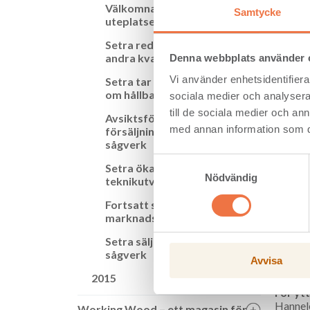
Välkomna polcirkeln till
Samtycke
Setra h
uteplatsen
– Setra
Setra redovisar starkt
för trä
andra kvartal
Denna webbplats använder 
tillsam
Vi använder enhetsidentifierar
Setra tar ett samlat grepp
– Setra
om hållbarhetsfrågorna
sociala medier och analysera 
nya äga
till de sociala medier och a
kompete
Avsiktsförklaring gällande
med annan information som du 
försäljning av Vimmerby
– Förvä
sågverk
bostads
Samtyckesval
igång t
Setra ökar fokus på
Nödvändig
Mossbr
teknikutveckling
Fortsatt stabilt
Plusshu
marknadsläge
Setra P
Setra säljer Vimmerby
totala 
sågverk
koncept
Avvisa
olika f
2015
För yt
Hannel
Working Wood – ett magasin för