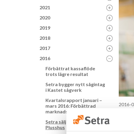
2021
2020
2019
2018
2017
2016
Förbättrat kassaflöde
trots lägre resultat
Setra bygger nytt sågintag
i Kastet sågverk
Kvartalsrapport januari –
2016-0
mars 2016: Förbättrad
marknadssituation
Set
Setra säljer dotterbolaget
Plusshus