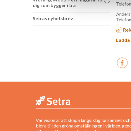
Telefon
dig som bygger i trä
Anders
Setras nyhetsbrev
Telefo
Rel
Ladda 
Vår vision är att skapa långsiktig lönsamhet och
bidra till den gröna omställningen i världen, ge