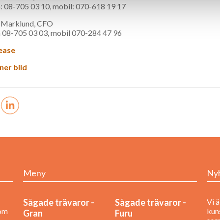
: 08-705 03 10, mobil: 070-618 19 17
 Marklund, CFO
n 08-705 03 03, mobil 070-284 47 96
ease
ner bild
Meny
Ny
Sågade trävaror -
Sågade trävaror -
Vi ä
nom
kuns
Gran
Furu