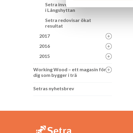
Setra investerar i KL-fabrik
i Långshyttan
Setra redovisar ökat
resultat
2017
2016
2015
Working Wood – ett magasin för
dig som bygger i trä
Setras nyhetsbrev