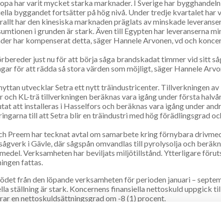
opa har varit mycket starka marknader. I Sverige har bygghand
iella byggandet fortsätter på hög nivå. Under tredje kvartalet har 
allt har den kinesiska marknaden präglats av minskade leveranser 
umtionen i grunden är stark. Även till Egypten har leveranserna m
er har kompenserat detta, säger Hannele Arvonen, vd och koncern
örbereder just nu för att börja såga brandskadat timmer vid sitt såg
gar för att rädda så stora värden som möjligt, säger Hannele Arvo
hyttan utvecklar Setra ett nytt träindustricenter. Tillverkningen a
 och KL-trä tillverkningen beräknas vara igång under första halvår
utat att installeras i Hasselfors och beräknas vara igång under a
ringarna till att Setra blir en träindustri med hög förädlingsgrad o
ch Preem har tecknat avtal om samarbete kring förnybara drivmed
sågverk i Gävle, där sågspån omvandlas till pyrolysolja och beräkna
medel. Verksamheten har beviljats miljötillstånd. Ytterligare förut
ingen fattas.
ödet från den löpande verksamheten för perioden januari – septe
ella ställning är stark. Koncernens finansiella nettoskuld uppgick t
ar en nettoskuldsättningsgrad om -8 (1) procent.
tal
jul-sep (3 mån)
jan-se