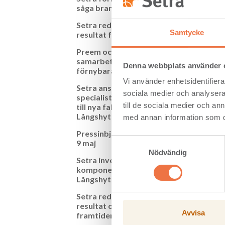
såga brandtimret
Nettoo
Setra redovisar ökat
Rörels
Samtycke
resultat för första halvåret
Resulta
Preem och Setra
Rörels
samarbetar kring
Avkast
Denna webbplats använder 
förnybara drivmedel
Kassaf
Vi använder enhetsidentifierar
Setra anställer KL-trä
sociala medier och analysera 
specialisten Anna-Lena Gull
till de sociala medier och a
till nya fabriken i
Långshyttan
med annan information som du 
Pressinbjudan onsdag den
Samtyckesval
9 maj
Nödvändig
Setra investerar i
komponentfabrik i
Långshyttan
Setra redovisar ökat
resultat och investerar för
Avvisa
framtiden