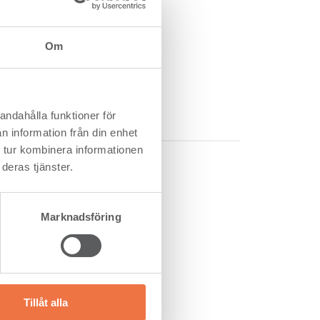
2017
5
3 027
107
Om
75
3,5
12,2
222
andahålla funktioner för
n information från din enhet
 tur kombinera informationen
deras tjänster.
Marknadsföring
Tillåt alla