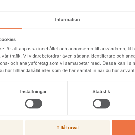
2018
2017
2018
msättning, Mkr
966
945
3 32
eresultat, Mkr
54
17
287
Information
t efter skatt, Mkr
50
9
231
emarginal, %
5,6
1,8
8,6
ning på operativt kapital, %, 12 mån
24,2
cookies
löde från löpande verksamhet, Mkr
207
126
318
e för att anpassa innehållet och annonserna till användarna, tillh
vår trafik. Vi vidarebefordrar även sådana identifierare och anna
nnons- och analysföretag som vi samarbetar med. Dessa kan i sin
har tillhandahållit eller som de har samlat in när du har använt 
Inställningar
Statistik
Tillåt urval