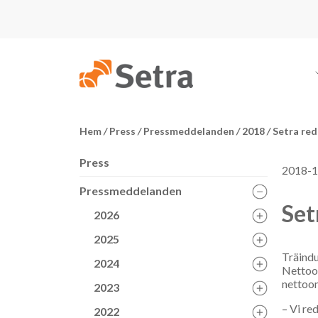
Hem
/
Press
/
Pressmeddelanden
/
2018
/
Setra redo
Press
2018-1
Pressmeddelanden
Set
2026
2025
Träindu
2024
Nettoom
nettoom
2023
– Vi re
2022