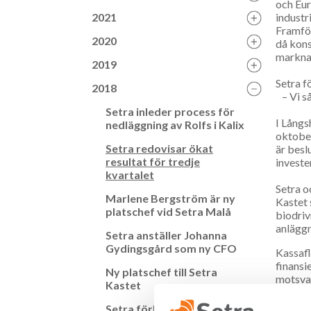
och Eur
2021
industr
Framför
2020
då kons
marknad
2019
Setra f
2018
– Vi så
Setra inleder process för
I Långs
nedläggning av Rolfs i Kalix
oktober
Setra redovisar ökat
är besl
resultat för tredje
investe
kvartalet
Setra o
Marlene Bergström är ny
Kastet 
platschef vid Setra Malå
biodriv
anläggn
Setra anställer Johanna
Gydingsgård som ny CFO
Kassafl
finansi
Ny platschef till Setra
motsvar
Kastet
Nyckel
Setra förbereder för att