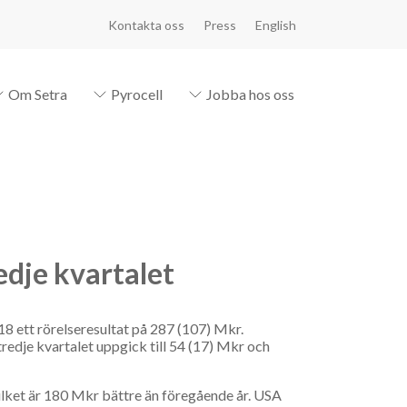
Kontakta oss
Press
English
Om Setra
Pyrocell
Jobba hos oss
edje kvartalet
18 ett rörelseresultat på 287 (107) Mkr.
redje kvartalet uppgick till 54 (17) Mkr och
vilket är 180 Mkr bättre än föregående år. USA