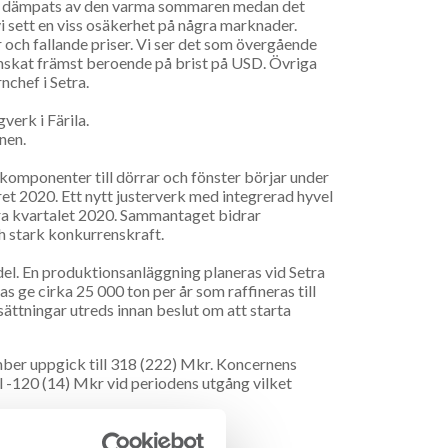
eln dämpats av den varma sommaren medan det
vi sett en viss osäkerhet på några marknader.
och fallande priser. Vi ser det som övergående
inskat främst beroende på brist på USD. Övriga
chef i Setra.
verk i Färila.
nen.
v komponenter till dörrar och fönster börjar under
et 2020. Ett nytt justerverk med integrerad hyvel
ndra kvartalet 2020. Sammantaget bidrar
ch stark konkurrenskraft.
el. En produktionsanläggning planeras vid Setra
s ge cirka 25 000 ton per år som raffineras till
sättningar utreds innan beslut om att starta
mber uppgick till 318 (222) Mkr. Koncernens
ill -120 (14) Mkr vid periodens utgång vilket
p (9 mån)