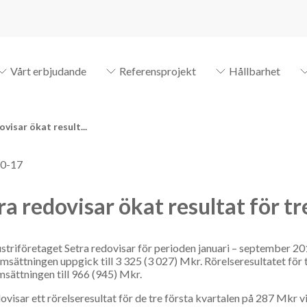
Vårt erbjudande
Referensprojekt
Hållbarhet
visar ökat result...
0-17
ra redovisar ökat resultat för tr
striföretaget Setra redovisar för perioden januari – september 20
sättningen uppgick till 3 325 (3 027) Mkr. Rörelseresultatet för t
sättningen till 966 (945) Mkr.
dovisar ett rörelseresultat för de tre första kvartalen på 287 Mkr 